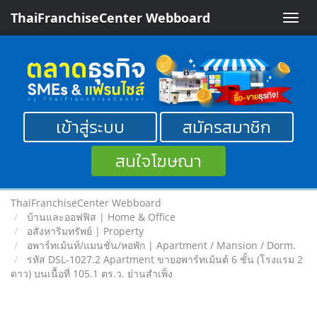
ThaiFranchiseCenter Webboard
Toggle
naviga
เข้าสู่ระบบ
สมัครสมาชิก
สนใจโฆษณา
ThaiFranchiseCenter Webboard
บ้านและออฟฟิส | Home & Office
อสังหาริมทรัพย์ | Property
อพาร์ทเม้นท์/แมนชั่น/หอพัก | Apartment / Mansion / Dorm.
รหัส DSL-1027.2 Apartment ขายอพาร์ทเม้นต์ 6 ชั้น (โรงแรม 2
ดาว) บนเนื้อที่ 105.1 ตร.ว. ย่านสำเพ็ง