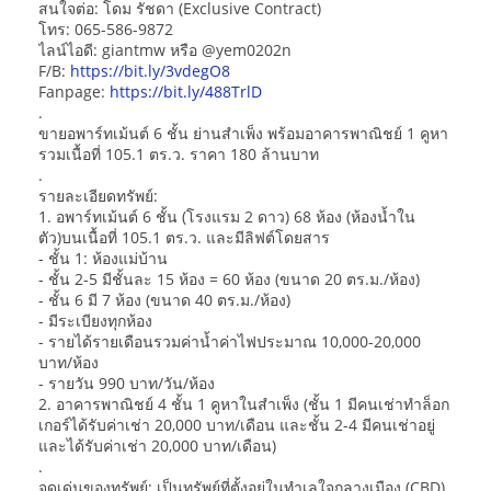
สนใจต่อ: โดม รัชดา (Exclusive Contract)
โทร: 065-586-9872
ไลน์ไอดี: giantmw หรือ @yem0202n
F/B:
https://bit.ly/3vdegO8
Fanpage:
https://bit.ly/488TrlD
.
ขายอพาร์ทเม้นต์ 6 ชั้น ย่านสำเพ็ง พร้อมอาคารพาณิชย์ 1 คูหา
รวมเนื้อที่ 105.1 ตร.ว. ราคา 180 ล้านบาท
.
รายละเอียดทรัพย์:
1. อพาร์ทเม้นต์ 6 ชั้น (โรงแรม 2 ดาว) 68 ห้อง (ห้องน้ำใน
ตัว)บนเนื้อที่ 105.1 ตร.ว. และมีลิฟต์โดยสาร
- ชั้น 1: ห้องแม่บ้าน
- ชั้น 2-5 มีชั้นละ 15 ห้อง = 60 ห้อง (ขนาด 20 ตร.ม./ห้อง)
- ชั้น 6 มี 7 ห้อง (ขนาด 40 ตร.ม./ห้อง)
- มีระเบียงทุกห้อง
- รายได้รายเดือนรวมค่าน้ำค่าไฟประมาณ 10,000-20,000
บาท/ห้อง
- รายวัน 990 บาท/วัน/ห้อง
2. อาคารพาณิชย์ 4 ชั้น 1 คูหาในสำเพ็ง (ชั้น 1 มีคนเช่าทำล็อก
เกอร์ได้รับค่าเช่า 20,000 บาท/เดือน และชั้น 2-4 มีคนเช่าอยู่
และได้รับค่าเช่า 20,000 บาท/เดือน)
.
จุดเด่นของทรัพย์: เป็นทรัพย์ที่ตั้งอยู่ในทำเลใจกลางเมือง (CBD)