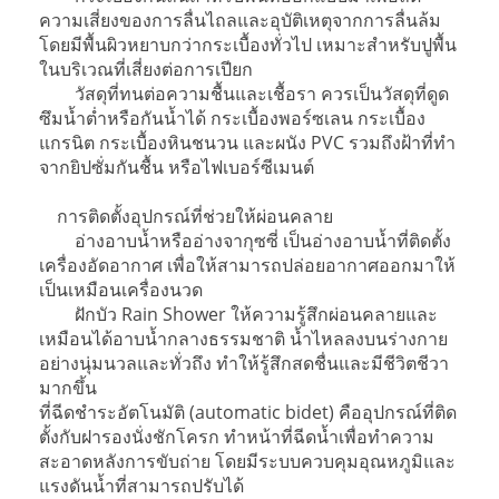
ความเสี่ยงของการลื่นไถลและอุบัติเหตุจากการลื่นล้ม
โดยมีพื้นผิวหยาบกว่ากระเบื้องทั่วไป เหมาะสำหรับปูพื้น
ในบริเวณที่เสี่ยงต่อการเปียก
วัสดุที่ทนต่อความชื้นและเชื้อรา ควรเป็นวัสดุที่ดูด
ซึมน้ำต่ำหรือกันน้ำได้ กระเบื้องพอร์ซเลน กระเบื้อง
แกรนิต กระเบื้องหินชนวน และผนัง PVC รวมถึงฝ้าที่ทำ
จากยิปซั่มกันชื้น หรือไฟเบอร์ซีเมนต์
การติดตั้งอุปกรณ์ที่ช่วยให้ผ่อนคลาย
อ่างอาบน้ำหรืออ่างจากุซซี่ เป็นอ่างอาบน้ำที่ติดตั้ง
เครื่องอัดอากาศ เพื่อให้สามารถปล่อยอากาศออกมาให้
เป็นเหมือนเครื่องนวด
ฝักบัว Rain Shower ให้ความรู้สึกผ่อนคลายและ
เหมือนได้อาบน้ำกลางธรรมชาติ น้ำไหลลงบนร่างกาย
อย่างนุ่มนวลและทั่วถึง ทำให้รู้สึกสดชื่นและมีชีวิตชีวา
มากขึ้น
ที่ฉีดชำระอัตโนมัติ (automatic bidet) คืออุปกรณ์ที่ติด
ตั้งกับฝารองนั่งชักโครก ทำหน้าที่ฉีดน้ำเพื่อทำความ
สะอาดหลังการขับถ่าย โดยมีระบบควบคุมอุณหภูมิและ
แรงดันน้ำที่สามารถปรับได้