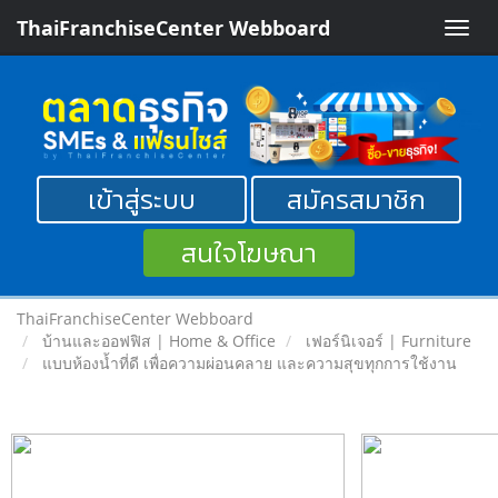
ThaiFranchiseCenter Webboard
Toggle
naviga
เข้าสู่ระบบ
สมัครสมาชิก
สนใจโฆษณา
ThaiFranchiseCenter Webboard
บ้านและออฟฟิส | Home & Office
เฟอร์นิเจอร์ | Furniture
แบบห้องน้ำที่ดี เพื่อความผ่อนคลาย และความสุขทุกการใช้งาน