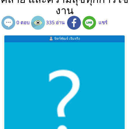
งาน
0 ตอบ
335 อ่าน
แชร์
ษิตร์พัฒจ์ เจิมจริง