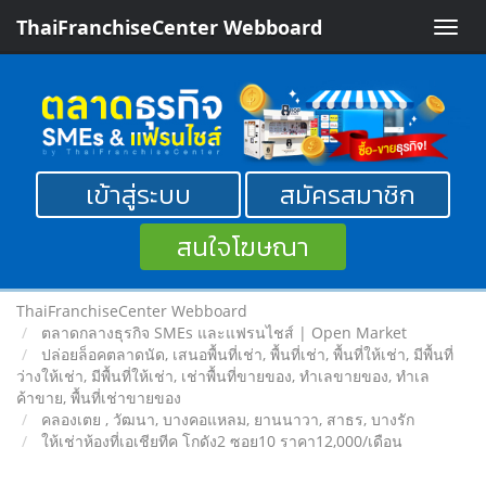
ThaiFranchiseCenter Webboard
Toggle
naviga
เข้าสู่ระบบ
สมัครสมาชิก
สนใจโฆษณา
ThaiFranchiseCenter Webboard
ตลาดกลางธุรกิจ SMEs และแฟรนไชส์ | Open Market
ปล่อยล็อคตลาดนัด, เสนอพื้นที่เช่า, พื้นที่เช่า, พื้นที่ให้เช่า, มีพื้นที่
ว่างให้เช่า, มีพื้นที่ให้เช่า, เช่าพื้นที่ขายของ, ทําเลขายของ, ทำเล
ค้าขาย, พื้นที่เช่าขายของ
คลองเตย , วัฒนา, บางคอแหลม, ยานนาวา, สาธร, บางรัก
ให้เช่าห้องที่เอเชียทีค โกดัง2 ซอย10 ราคา12,000/เดือน