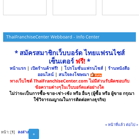
ThaiFranchiseCenter Webboard - Info Center
* สมัครสมาชิกเว็บบอร์ด ไทยแฟรนไชส์
เซ็นเตอร์
ฟรี!
*
หน้าแรก
|
เปิดร้านค้าฟรี!
|
โปรโมชั่นแฟรนไชส์
|
ร้านหนังสือ
ออนไลน์
|
สนใจลงโฆษณา
ทางเว็บไซต์ ThaiFranchiseCenter.com ไม่มีส่วนรับผิดชอบกับ
ข้อความต่างๆในเว็บบอร์ดแต่อย่างใด
ไม่ว่าจะเป็นการซื้อ-ขาย-เช่า-เซ้ง หรือ อื่นๆ (ผู้ซื้อ หรือ ผู้ขาย กรุณา
ใช้วิจารณญาณในการติดต่อทางธุรกิจ)
« หน้าที่แล้ว
ต่อไป »
หน้า: [
1
]
ลงล่าง
+