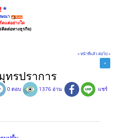
!
*
ฆษณา
์ดแต่อย่างใด
รติดต่อทางธุรกิจ)
« หน้าที่แล้ว
ต่อไป »
+
สมุทรปราการ
0 ตอบ
1376 อ่าน
แชร์
มปูพื้น