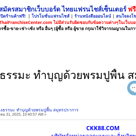
 สมัครสมาชิกเว็บบอร์ด ไทยแฟรนไชส์เซ็นเตอร์
ฟรี
ปิดร้านค้าฟรี!
|
โปรโมชั่นแฟรนไชส์
|
ร้านหนังสือออนไลน์
|
สนใจลงโ
 ThaiFranchiseCenter.com ไม่มีส่วนรับผิดชอบกับข้อความต่างๆในเว็บบอร
รซื้อ-ขาย-เช่า-เซ้ง หรือ อื่นๆ (ผู้ซื้อ หรือ ผู้ขาย กรุณาใช้วิจารณญาณในกา
ังธรรมะ ทำบุญด้วยพรมปูพื้น 
ฟังธรรมะ ทำบุญด้วยพรมปูพื้น สมุทรปราการ
คม 31, 2025, 10:40:57 AM »
CKK88.COM
บริษัทจำหน่ายออกแบบและสั่งผลิตพร