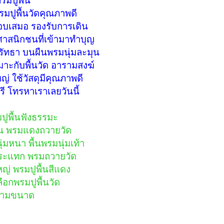
รมปูพื้นวัดคุณภาพดี
อบเสมอ รองรับการเดิน
ธศาสนิกชนที่เข้ามาทำบุญ
ัทธา บนผืนพรมนุ่มละมุน
าะกับพื้นวัด อารามสงฆ์
่ ใช้วัสดุมีคุณภาพดี
ี โทรหาเราเลยวันนี้
ปูพื้นฟังธรรมะ
ื้น พรมแดงถวายวัด
หนา พื้นพรมนุ่มเท้า
นกระแทก พรมถวายวัด
หญ่ พรมปูพื้นสีแดง
ลือกพรมปูพื้นวัด
รมตามขนาด