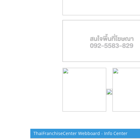
ThaiFranchiseCenter Webboard - Info Center