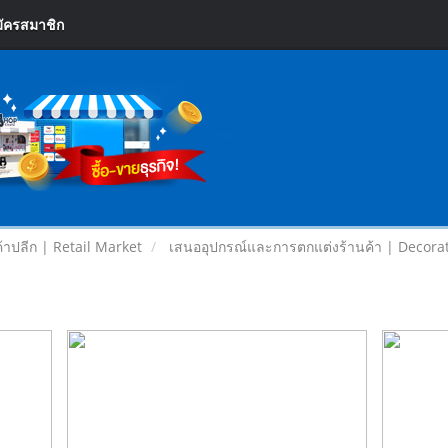
ัครสมาชิก
้าปลีก | Retail Market
เสนออุปกรณ์และการตกแต่งร้านค้า | Decora