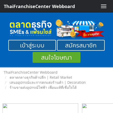
ThaiFranchiseCenter Webboard
Toggle
naviga
เข้าสู่ระบบ
สมัครสมาชิก
สนใจโฆษณา
ThaiFranchiseCenter Webboard
ตลาดกลางธุรกิจค้าปลีก | Retail Market
เสนออุปกรณ์และการตกแต่งร้านค้า | Decoration
ร้านขายส่งอุปกรณ์ไฟฟ้า เพื่อนแท้ที่เชื่อใจได้