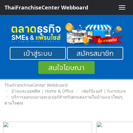
ThaiFranchiseCenter Webboard
Toggle
naviga
เข้าสู่ระบบ
สมัครสมาชิก
สนใจโฆษณา
ThaiFranchiseCenter Webboard
บ้านและออฟฟิส | Home & Office
เฟอร์นิเจอร์ | Furniture
บริการออกแบบวอลเปเปอร์สำหรับตกแต่งภายในบ้านแนวใหม่ๆ
ตามใจคุณ