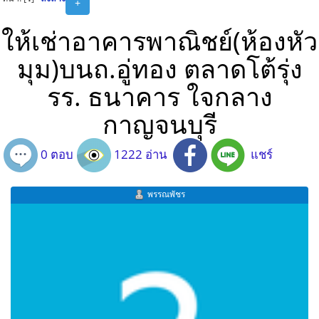
+
ให้เช่าอาคารพาณิชย์(ห้องหัว
มุม)บนถ.อู่ทอง ตลาดโต้รุ่ง
รร. ธนาคาร ใจกลาง
กาญจนบุรี
0 ตอบ
1222 อ่าน
แชร์
พรรณพัชร