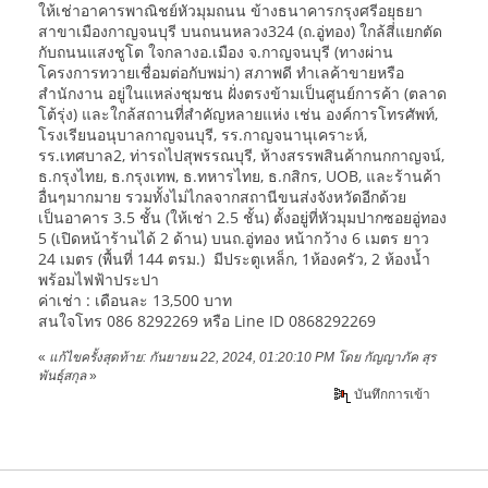
ให้เช่าอาคารพาณิชย์หัวมุมถนน ข้างธนาคารกรุงศรีอยุธยา
สาขาเมืองกาญจนบุรี บนถนนหลวง324 (ถ.อู่ทอง) ใกล้สี่แยกตัด
กับถนนแสงชูโต ใจกลางอ.เมือง จ.กาญจนบุรี (ทางผ่าน
โครงการทวายเชื่อมต่อกับพม่า) สภาพดี ทำเลค้าขายหรือ
สำนักงาน อยู่ในแหล่งชุมชน ฝั่งตรงข้ามเป็นศูนย์การค้า (ตลาด
โต้รุ่ง) และใกล้สถานที่สำคัญหลายแห่ง เช่น องค์การโทรศัพท์,
โรงเรียนอนุบาลกาญจนบุรี, รร.กาญจนานุเคราะห์,
รร.เทศบาล2, ท่ารถไปสุพรรณบุรี, ห้างสรรพสินค้ากนกกาญจน์,
ธ.กรุงไทย, ธ.กรุงเทพ, ธ.ทหารไทย, ธ.กสิกร, UOB, และร้านค้า
อื่นๆมากมาย รวมทั้งไม่ไกลจากสถานีขนส่งจังหวัดอีกด้วย
เป็นอาคาร 3.5 ชั้น (ให้เช่า 2.5 ชั้น) ตั้งอยู่ที่หัวมุมปากซอยอู่ทอง
5 (เปิดหน้าร้านได้ 2 ด้าน) บนถ.อู่ทอง หน้ากว้าง 6 เมตร ยาว
24 เมตร (พื้นที่ 144 ตรม.) มีประตูเหล็ก, 1ห้องครัว, 2 ห้องน้ำ
พร้อมไฟฟ้าประปา
ค่าเช่า : เดือนละ 13,500 บาท
สนใจโทร 086 8292269 หรือ Line ID 0868292269
«
แก้ไขครั้งสุดท้าย: กันยายน 22, 2024, 01:20:10 PM โดย กัญญาภัค สุร
พันธุ์สกุล
»
บันทึกการเข้า