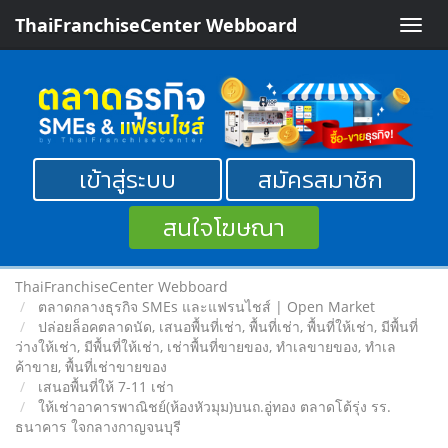
ThaiFranchiseCenter Webboard
Toggle
naviga
เข้าสู่ระบบ
สมัครสมาชิก
สนใจโฆษณา
ThaiFranchiseCenter Webboard
ตลาดกลางธุรกิจ SMEs และแฟรนไชส์ | Open Market
ปล่อยล็อคตลาดนัด, เสนอพื้นที่เช่า, พื้นที่เช่า, พื้นที่ให้เช่า, มีพื้นที่
ว่างให้เช่า, มีพื้นที่ให้เช่า, เช่าพื้นที่ขายของ, ทําเลขายของ, ทำเล
ค้าขาย, พื้นที่เช่าขายของ
เสนอพื้นที่ให้ 7-11 เช่า
ให้เช่าอาคารพาณิชย์(ห้องหัวมุม)บนถ.อู่ทอง ตลาดโต้รุ่ง รร.
ธนาคาร ใจกลางกาญจนบุรี