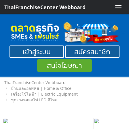
ThaiFranchiseCenter Webboard
Toggle
naviga
เข้าสู่ระบบ
สมัครสมาชิก
สนใจโฆษณา
ThaiFranchiseCenter Webboard
บ้านและออฟฟิส | Home & Office
เครื่องใช้ไฟฟ้า | Electric Equipment
ชุดรางหลอดไฟ LED ดีไหม