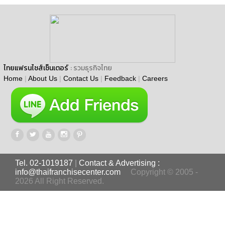
ไทยแฟรนไชส์เซ็นเตอร์
: รวมธุรกิจไทย
Home
|
About Us
|
Contact Us
|
Feedback
|
Careers
Tel. 02-1019187
|
Contact & Advertising :
info@thaifranchisecenter.com
Copyright © 2005 -
2026 All Right Reserved.