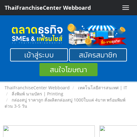
ThaiFranchiseCenter Webboard
Toggle
naviga
เข้าสู่ระบบ
สมัครสมาชิก
สนใจโฆษณา
ThaiFranchiseCenter Webboard
เทคโนโลยีสารสนเทศ | IT
สิ่งพิมพ์ นามบัตร | Printing
กล่องสบู่ ราคาถูก สั่งผลิตกล่องสบู่ 1000ใบแค่ 4บาท พร้อมพิมพ์
ด่วน 3-5 วัน