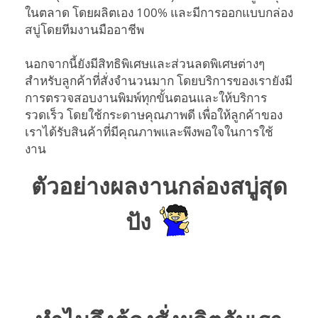
ในตลาด โดยผลิตเอง 100% และมีการออกแบบกล่อง
สบู่โดยทีมงานมืออาชีพ
นอกจากนี้ยังมีสิทธิพิเศษและส่วนลดพิเศษต่างๆ
สำหรับลูกค้าที่สั่งจำนวนมาก โดยบริการของเรายังมี
การตรวจสอบงานพิมพ์ทุกขั้นตอนและให้บริการ
รวดเร็ว โดยใช้กระดาษคุณภาพดี เพื่อให้ลูกค้าของ
เราได้รับสินค้าที่มีคุณภาพและพึงพอใจในการใช้
งาน
ตัวอย่างผลงานกล่องสบู่สุด
ปัง