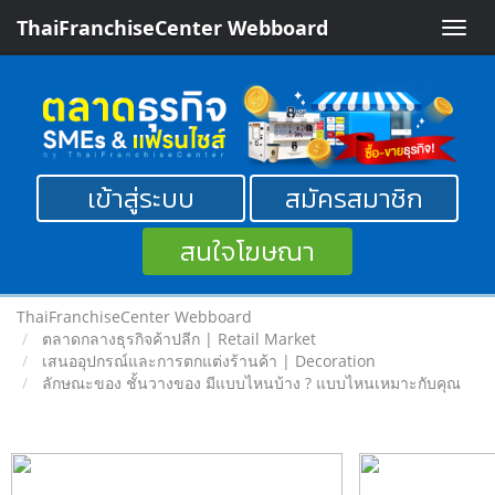
ThaiFranchiseCenter Webboard
Toggle
naviga
เข้าสู่ระบบ
สมัครสมาชิก
สนใจโฆษณา
ThaiFranchiseCenter Webboard
ตลาดกลางธุรกิจค้าปลีก | Retail Market
เสนออุปกรณ์และการตกแต่งร้านค้า | Decoration
ลักษณะของ ชั้นวางของ มีแบบไหนบ้าง ? แบบไหนเหมาะกับคุณ