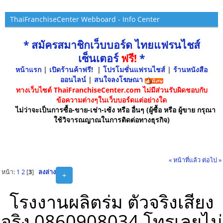
ThaiFranchiseCenter Webboard - Info Center
* สมัครสมาชิกเว็บบอร์ด ไทยแฟรนไชส์
เซ็นเตอร์
ฟรี!
*
หน้าแรก
|
เปิดร้านค้าฟรี!
|
โปรโมชั่นแฟรนไชส์
|
ร้านหนังสือ
ออนไลน์
|
สนใจลงโฆษณา
ทางเว็บไซต์ ThaiFranchiseCenter.com ไม่มีส่วนรับผิดชอบกับ
ข้อความต่างๆในเว็บบอร์ดแต่อย่างใด
ไม่ว่าจะเป็นการซื้อ-ขาย-เช่า-เซ้ง หรือ อื่นๆ (ผู้ซื้อ หรือ ผู้ขาย กรุณา
ใช้วิจารณญาณในการติดต่อทางธุรกิจ)
« หน้าที่แล้ว
ต่อไป »
หน้า:
1
2
[
3
]
ลงล่าง
+
โรงงานผลิตร่ม ตัวจริงเสียง
จริง 0860908034 โทรเลยไม่