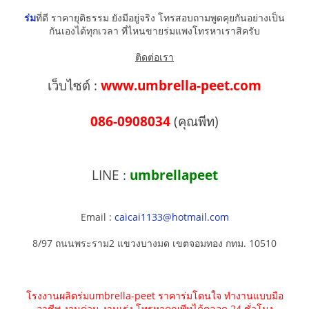
ร่ม
ที่ดี ราคายุติธรรม ยังมีอยู่จริง โทรสอบถามพูดคุยกันอย่างเป็น
กันเองได้ทุกเวลา ที่ไหนขายร่มแพงโทรหาเราสิครับ
ติดต่อเรา
เว็บไซต์ :
www.umbrella-peet.com
086-0908034
(คุณพีท)
LINE :
umbrellapeet
Email :
caicai1133@hotmail.com
8/97 ถนนพระราม2 แขวงบางมด เขตจอมทอง กทม. 10510
โรงงานผลิตร่มumbrella-peet ราคาร่มโดนใจ ทำงานแบบมือ
อาชีพ งานด่วน งานเร่ง โทรหาคุณพีทได้ตลอด 24 ชั่วโมง