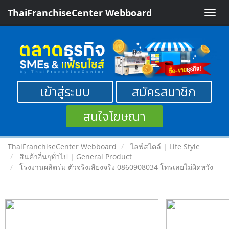
ThaiFranchiseCenter Webboard
Toggle
naviga
เข้าสู่ระบบ
สมัครสมาชิก
สนใจโฆษณา
ThaiFranchiseCenter Webboard
ไลฟ์สไตล์ | Life Style
สินค้าอื่นๆทั่วไป | General Product
โรงงานผลิตร่ม ตัวจริงเสียงจริง 0860908034 โทรเลยไม่ผิดหวัง