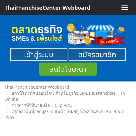
ThaiFranchiseCenter Webboard
Toggle
naviga
เข้าสู่ระบบ
สมัครสมาชิก
สนใจโฆษณา
ThaiFranchiseCenter Webboard
สถานีโทรทัศน์ออนไลน์ สำหรับธุรกิจ SMEs & Franchise | TV
Online
รายการทีวีที่น่าสนใจ | Clip VDO
เปิดจองพื้นที่ออกบูธขายสินค้า รพ.พญาไท2 วันที่ 25 พ.ย-4 ธ.ค
2565