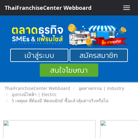
ThaiFranchiseCenter Webboard
Toggle
naviga
เข้าสู่ระบบ
สมัครสมาชิก
สนใจโฆษณา
ThaiFranchiseCenter Webboard
อุตสาหกรรม | Industry
อุปกรณ์ไฟฟ้า | Electric
5 เหตุผล ที่ต้องมี ‘พัดลมยักษ์’ ซื้อแล้วคุ้มค่าจริงหรือไม่