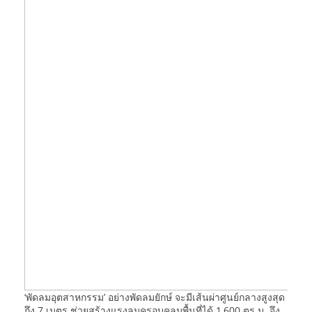
‘พัดลมอุตสาหกรรม’ อย่างพัดลมยักษ์ จะมีเส้นผ่าศูนย์กลางสูงสุด
ถึง 7 เมตร ช่วยสร้างแรงลมครอบคลุมพื้นที่ได้ 1,600 ตร.ม. จึง