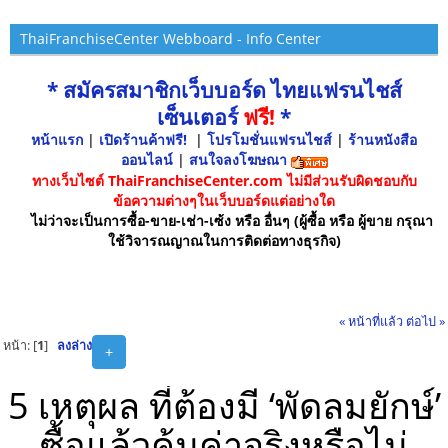
ThaiFranchiseCenter Webboard - Info Center
* สมัครสมาชิกเว็บบอร์ด ไทยแฟรนไชส์
เซ็นเตอร์
ฟรี!
*
หน้าแรก
|
เปิดร้านค้าฟรี!
|
โปรโมชั่นแฟรนไชส์
|
ร้านหนังสือ
ออนไลน์
|
สนใจลงโฆษณา
ทางเว็บไซต์ ThaiFranchiseCenter.com ไม่มีส่วนรับผิดชอบกับ
ข้อความต่างๆในเว็บบอร์ดแต่อย่างใด
ไม่ว่าจะเป็นการซื้อ-ขาย-เช่า-เซ้ง หรือ อื่นๆ (ผู้ซื้อ หรือ ผู้ขาย กรุณา
ใช้วิจารณญาณในการติดต่อทางธุรกิจ)
« หน้าที่แล้ว
ต่อไป »
หน้า: [
1
]
ลงล่าง
+
5 เหตุผล ที่ต้องมี ‘พัดลมยักษ์’
ซื้อแล้วคุ้มค่าจริงหรือไม่