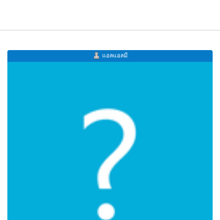
แอลแอลมี