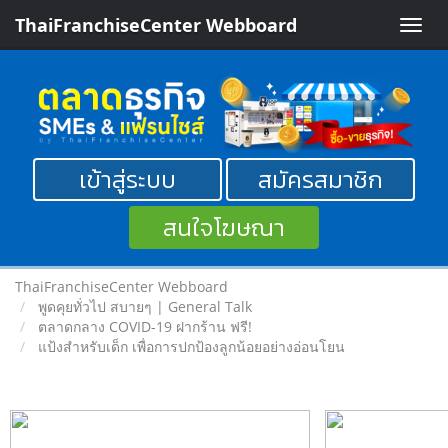
ThaiFranchiseCenter Webboard
Toggle
naviga
เข้าสู่ระบบ
สมัครสมาชิก
สนใจโฆษณา
ThaiFranchiseCenter Webboard
พูดคุยทั่วไป สบายๆ | General Talk
ตลาดกลาง COVID-19 ฝากร้าน ฟรี!
แป้งสำหรับเด็ก เพื่อการปกป้องลูกน้อยอย่างอ่อนโยน