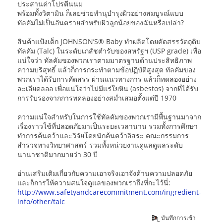
ประสานค่าโปรตีนนม
พร้อมทั้งวิตามิน ก็เลยช่วยทำนุบำรุงผิวอย่างสมบูรณ์แบบ
ทัลคัมไม่เป็นอันตรายสำหรับผิวลูกน้อยของฉันหรือเปล่า?
สินค้าแป้งเด็ก JOHNSON’S® Baby ทำผลิตโดยคัดสรรวัตถุดิบ
ทัลคัม (Talc) ในระดับเภสัชตำรับของสหรัฐฯ (USP grade) เพื่อ
แน่ใจว่า ทัลคัมของพวกเราตามมาตรฐานด้านประสิทธิภาพ
ความบริสุทธิ์ แล้วก็การกระทำตามข้อปฏิบัติสูงสุด ทัลคัมของ
พวกเราได้รับการคัดสรร ผ่านแนวทางการ แล้วก็ทดลองอย่าง
ละเอียดลออ เพื่อแน่ใจว่าไม่มีแร่ใยหิน (asbestos) จากที่ได้รับ
การรับรองจากการทดลองอย่างสม่ำเสมอตั้งแต่ปี 1970
ความแน่ใจสำหรับในการใช้ทัลคัมของพวกเรามีพื้นฐานมาจาก
เรื่องราวใช้ที่ปลอดภัยมาเป็นระยะเวลานาน รวมทั้งการศึกษา
ทำการค้นคว้าและวิจัยโดยนักค้นคว้าอิสระ คณะกรรมการ
สำรวจทางวิทยาศาสตร์ รวมทั้งหน่วยงานดูแลดูแลระดับ
นานาชาติมากมายว่า 30 ปี
อ่านเสริมเติมเกี่ยวกับความเอาจริงเอาจังด้านความปลอดภัย
และก็การให้ความสนใจดูแลของพวกเราถึงที่กะไว้นี่:
http://www.safetyandcarecommitment.com/ingredient-
info/other/talc
บันทึกการเข้า