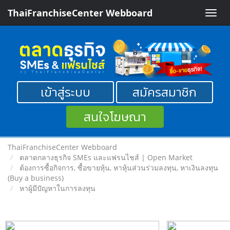
ThaiFranchiseCenter Webboard
Toggle
naviga
เข้าสู่ระบบ
สมัครสมาชิก
สนใจโฆษณา
ThaiFranchiseCenter Webboard
ตลาดกลางธุรกิจ SMEs และแฟรนไชส์ | Open Market
ต้องการซื้อกิจการ, ซื้อขายหุ้น, หาหุ้นส่วนร่วมลงทุน, หาเงินลงทุน
(Buy a business)
หาผู้มีปัญหาในการลงทุน