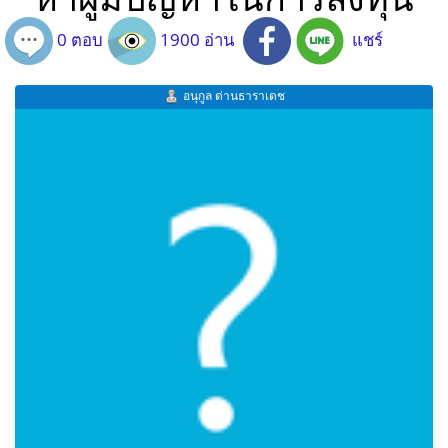
0 ตอบ
1900 อ่าน
แชร์
อนุกูล ด่านธาราเดช