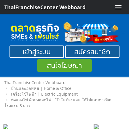
ThaiFranchiseCenter Webboard
Toggle
naviga
เข้าสู่ระบบ
สมัครสมาชิก
สนใจโฆษณา
ThaiFranchiseCenter Webboard
บ้านและออฟฟิส | Home & Office
เครื่องใช้ไฟฟ้า | Electric Equipment
จัดแสงไฟ ด้วยหลอดไฟ LED ในห้องนอน ให้ไม่แสบตาเทียบ
โรงแรม 5 ดาว