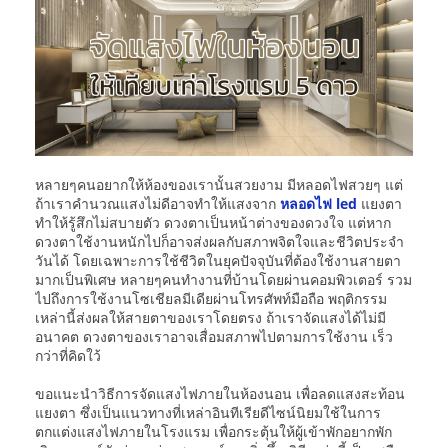
หลายๆคนอยากให้ห้องของเรานั้นสวยงาม มีหลอดไฟสวยๆ แต่
ถ้าเราคำนวณแสงไม่ดีอาจทำให้แสงจาก
หลอดไฟ led
แยงตา
ทำให้รู้สึกไม่สบายตัว ดวงตาเป็นหน้าต่างของดวงใจ แต่หาก
ดวงตาใช้งานหนักไปก็อาจส่งผลกับสภาพจิตใจและชีวิตประจำ
วันได้ โดยเฉพาะการใช้ชีวิตในยุคปัจจุบันที่ต้องใช้งานสายตา
มากเป็นพิเศษ หลายๆคนทำงานที่บ้านโดยผ่านคอมพิวเตอร์ รวม
ไปถึงการใช้งานโซเชียลมีเดียผ่านโทรศัพท์มือถือ พฤติกรรม
เหล่านี้ส่งผลให้สายตาของเราโดยตรง ถ้าเราจัดแสงได้ไม่มี
อนาคต ดวงตาของเราอาจเสื่อมสภาพไปตามการใช้งาน เร็ว
กว่าที่คิดใว้
ขอแนะนำวิธีการจัดแสงไฟภายในห้องนอน เพื่อลดแสงสะท้อน
แยงตา ซึ่งเป็นแนวทางที่เหล่าอินทีเรียดีไซน์นิยมใช้ในการ
ตกแต่งแสงไฟภายในโรงแรม เพื่อกระตุ้นให้ผู้เข้าพักอยากพัก