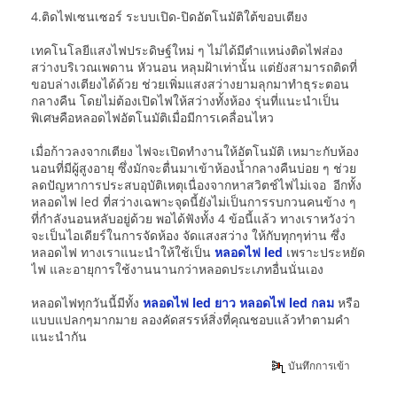
4.ติดไฟเซนเซอร์ ระบบเปิด-ปิดอัตโนมัติใต้ขอบเตียง
เทคโนโลยีแสงไฟประดิษฐ์ใหม่ ๆ ไม่ได้มีตำแหน่งติดไฟส่อง
สว่างบริเวณเพดาน หัวนอน หลุมฝ้าเท่านั้น แต่ยังสามารถติดที่
ขอบล่างเตียงได้ด้วย ช่วยเพิ่มแสงสว่างยามลุกมาทำธุระตอน
กลางคืน โดยไม่ต้องเปิดไฟให้สว่างทั้งห้อง รุ่นที่แนะนำเป็น
พิเศษคือหลอดไฟอัตโนมัติเมื่อมีการเคลื่อนไหว
เมื่อก้าวลงจากเตียง ไฟจะเปิดทำงานให้อัตโนมัติ เหมาะกับห้อง
นอนที่มีผู้สูงอายุ ซึ่งมักจะตื่นมาเข้าห้องน้ำกลางคืนบ่อย ๆ ช่วย
ลดปัญหาการประสบอุบัติเหตุเนื่องจากหาสวิตช์ไฟไม่เจอ อีกทั้ง
หลอดไฟ led ที่สว่างเฉพาะจุดนี้ยังไม่เป็นการรบกวนคนข้าง ๆ
ที่กำลังนอนหลับอยู่ด้วย พอได้ฟังทั้ง 4 ข้อนี้แล้ว ทางเราหวังว่า
จะเป็นไอเดียร์ในการจัดห้อง จัดแสงสว่าง ให้กับทุกๆท่าน ซึ่ง
หลอดไฟ ทางเราแนะนำให้ใช้เป็น
หลอดไฟ led
เพราะประหยัด
ไฟ และอายุการใช้งานนานกว่าหลอดประเภทอื่นนั่นเอง
หลอดไฟทุกวันนี้มีทั้ง
หลอดไฟ led ยาว
หลอดไฟ led กลม
หรือ
แบบแปลกๆมากมาย ลองคัดสรรห์สิ่งที่คุณชอบแล้วทำตามคำ
แนะนำกัน
บันทึกการเข้า