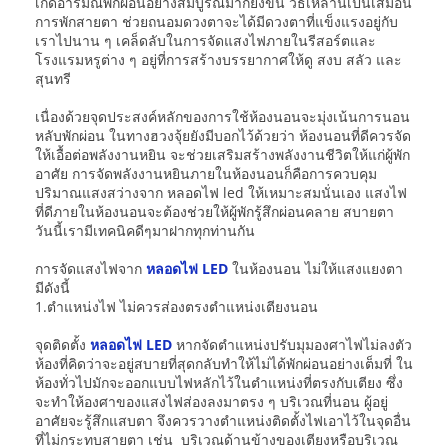
เกิดอารมณ์พักผ่อนอย่างสมบูรณ์มากยิ่งขึ้น วิธีเหล่านี้เป็นเสมือน
การพักสายตา ช่วยถนอมดวงตาจะได้มีดวงตาที่แข็งแรงอยู่กับ
เราไปนาน ๆ เคล็ดลับในการจัดแสงไฟภายในรีสอร์ตและ
โรงแรมหรูต่าง ๆ อยู่ที่การสร้างบรรยากาศให้ดู สงบ สลัว และ
สุนทรี
เนื่องด้วยจุดประสงค์หลักของการใช้ห้องนอนจะมุ่งเน้นการนอน
หลับพักผ่อน ในทางฮวงจุ้ยยังมีบอกไว้ด้วยว่า ห้องนอนที่ดีควรจัด
ให้เอื้อต่อพลังงานหยิน จะช่วยเสริมสร้างพลังงานชีวิตให้แก่ผู้พัก
อาศัย การจัดพลังงานหยินภายในห้องนอนก็คือการควบคุม
ปริมาณแสงสว่างจาก หลอดไฟ led ให้เหมาะสมนั่นเอง แสงไฟ
ที่ดีภายในห้องนอนจะต้องช่วยให้ผู้พักรู้สึกผ่อนคลาย สบายตา
วันนี้เรามีเทคนิคดีๆมาฝากทุกท่านกัน
การจัดแสงไฟจาก
หลอดไฟ LED
ในห้องนอน ไม่ให้แสงแยงตา
มีดังนี้
1.ตำแหน่งไฟ ไม่ควรส่องตรงตำแหน่งเตียงนอน
จุดติดตั้ง
หลอดไฟ LED
หากจัดตำแหน่งปรับมุมองศาไฟไม่ลงตัว
ห้องที่คิดว่าจะอยู่สบายที่สุดกลับทำให้ไม่ได้พักผ่อนอย่างเต็มที่ ใน
ห้องทั่วไปมักจะออกแบบไฟหลักไว้ในตำแหน่งที่ตรงกับเตียง ซึ่ง
จะทำให้องศาของแสงไฟส่องลงมาตรง ๆ บริเวณที่นอน ผู้อยู่
อาศัยจะรู้สึกแสบตา จึงควรวางตำแหน่งติดตั้งไฟเอาไว้ในจุดอื่น
ที่ไม่กระทบสายตา เช่น บริเวณด้านข้างของเตียงหรือบริเวณ