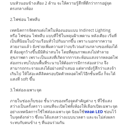
บนหัวนอนข้างเตียง 2 ด้าน จะให้ความรู้สึกที่ดีกว่าการอยู่จุด
ตรงกลางห้อง
2.ไฟซ่อน ไฟหลืบ
เทคนิคการจัดตกแต่งไฟในห้องนอนแบบ Indirect Lighting
หรือ ไฟซ่อน ไฟหลืบ แบบที่ใช้ในหลุมฝ้าเพดาน หลังเตียง เริ่มที่
เป็นที่นิยมในบ้านเรือนทั่วไปกันมากขึ้น เพราะนอกจากความ
สวยงามแล้ว ยังช่วยเพิ่มความสว่างบริเวณส่วนกลางของห้องได้
ดี ห้องดูกว้างขึ้นมีมิติน่าสนใจ โดยที่คุณภาพแสงไม่ทำลาย
สุขภาพตา เพราะเป็นแสงที่เกิดจากการสะท้อนแสงจากหลอดไฟ
ส่องกระทบไปบนพื้นที่ระนาบให้ต้องการมีการส่องสว่าง จึง
สามารถกระจายแสงได้อย่างสม่ำเสมอ แต่หากยังรู้สึกว่าแสงจ้า
เกินไป ให้ใส่อะคลีลิคครอบปิดตัวหลอดไฟไว้อีกชั้นหนึ่ง ก็จะได้
แสงที่ soft ขึ้น
3.ไฟส่องเฉพาะจุด
ภายในช่องเก็บของ ชั้นวางของหรือจุดสำคัญต่าง ๆ ที่ใช้แสง
สว่างเป็นครั้งคราว แทนที่จะเปิดไฟทั้งห้องให้เลือกเปิดเฉพาะจุด
อย่างเทคนิคการใช้ไฟส่องเฉพาะจุด นิยมใช้
หลอด LED
ซ่อนไว้
ในจุดดังกล่าว ซึ่งจะได้แสงสว่างแบบนวลตา และจะไม่ส่งผลก
ระทบกับคนข้าง ๆ ที่นอนร่วมกัน