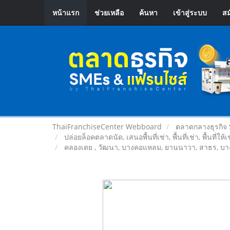
หน้าแรก
ช่วยเหลือ
ค้นหา
เข้าสู่ระบบ
สม
ThaiFranchiseCenter Webboard
ตลาดกลางธุรกิจ
ปล่อยล็อคตลาดนัด, เสนอพื้นที่เช่า, พื้นที่เช่า, พื้นที่ให้
คลองเตย , วัฒนา, บางคอแหลม, ยานนาวา, สาธร, บาง