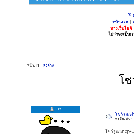
*
หน้าแรก
|
เ
ทางเว็บไซต์
ไม่ว่าจะเป็นกา
หน้า: [
1
]
ลงล่าง
โชว
เบรุ
โชว์รูม/S
«
เมื่อ:
กันยา
โชว์รูม/Shop/O