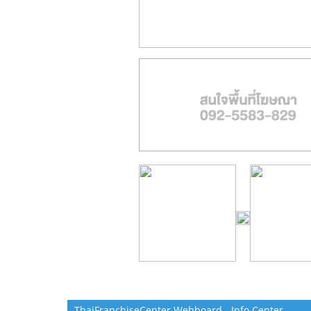
ThaiFranchiseCenter Webboard - Info Center