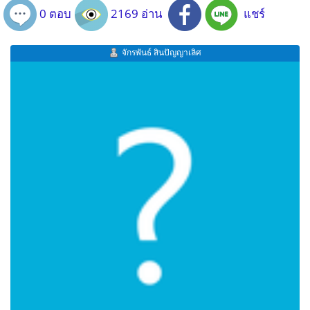
0 ตอบ
2169 อ่าน
แชร์
จักรพันธ์ สินปัญญาเลิศ