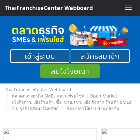
ThaiFranchiseCenter Webboard
Toggle
naviga
เข้าสู่ระบบ
สมัครสมาชิก
สนใจโฆษณา
ThaiFranchiseCenter Webboard
ตลาดกลางธุรกิจ SMEs และแฟรนไชส์ | Open Market
เซ้งกิจการ, เซ้งร้านค้า, ซื้อ, ขาย, เช่า, เซ้ง กิจการ ร้านค้า SMEs
10. ธุรกิจอสังหาริมทรัพย์
ห้องเปล่าให้เช่า ย่านตลิ่งชัน