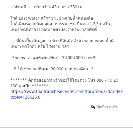
- ทำเลดี - หน้ากว้าง 45 ม ยาว 350+ม
ใกล้ East water ศรีราชา , อ่างเก็บน้ำหนองค้อ
ใกล้เคียงหลายนิคมอุตสาหกรรม เช่น ปิ่นทอง1,2,3 บ่อวิน ,
เหมราช,ที่ทำการเทศบาลตำบลเจ้าพระยาสุรศักดิ์
== ที่ดินเป็นเนินสูงยาว ท้ายที่ดินติดลำห้วยสาธารณะ น้ำดี
เหมาะทำโกดัง หรือ โรงงาน ฯลฯ ==
!! ขายราคาสุดพิเศษ เพียง!! 30,000,000 บาท !!!
!! ให้เช่าราคาพิเศษ 30,000 บาท ต่อเดือน !!!
******* ติดต่อสอบถามเจ้าของได้โดยตรง โทร 086 - 10 20
100 คุณปุ้ม ******* -
https://www.thaifranchisecenter.com/forumboard/index.php
topic=128625.0
บันทึกการเข้า