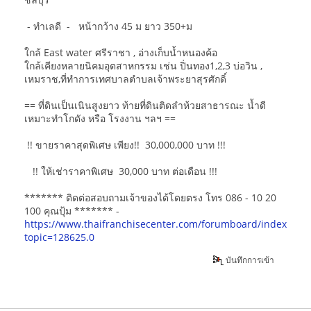
- ทำเลดี - หน้ากว้าง 45 ม ยาว 350+ม
ใกล้ East water ศรีราชา , อ่างเก็บน้ำหนองค้อ
ใกล้เคียงหลายนิคมอุตสาหกรรม เช่น ปิ่นทอง1,2,3 บ่อวิน ,
เหมราช,ที่ทำการเทศบาลตำบลเจ้าพระยาสุรศักดิ์
== ที่ดินเป็นเนินสูงยาว ท้ายที่ดินติดลำห้วยสาธารณะ น้ำดี
เหมาะทำโกดัง หรือ โรงงาน ฯลฯ ==
!! ขายราคาสุดพิเศษ เพียง!! 30,000,000 บาท !!!
!! ให้เช่าราคาพิเศษ 30,000 บาท ต่อเดือน !!!
******* ติดต่อสอบถามเจ้าของได้โดยตรง โทร 086 - 10 20
100 คุณปุ้ม ******* -
https://www.thaifranchisecenter.com/forumboard/index.php
topic=128625.0
บันทึกการเข้า