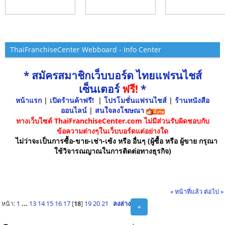
ThaiFranchiseCenter Webboard - Info Center
* สมัครสมาชิกเว็บบอร์ด ไทยแฟรนไชส์
เซ็นเตอร์
ฟรี!
*
หน้าแรก
|
เปิดร้านค้าฟรี!
|
โปรโมชั่นแฟรนไชส์
|
ร้านหนังสือ
ออนไลน์
|
สนใจลงโฆษณา
ทางเว็บไซต์ ThaiFranchiseCenter.com ไม่มีส่วนรับผิดชอบกับ
ข้อความต่างๆในเว็บบอร์ดแต่อย่างใด
ไม่ว่าจะเป็นการซื้อ-ขาย-เช่า-เซ้ง หรือ อื่นๆ (ผู้ซื้อ หรือ ผู้ขาย กรุณา
ใช้วิจารณญาณในการติดต่อทางธุรกิจ)
« หน้าที่แล้ว
ต่อไป »
หน้า:
1
...
13
14
15
16
17
[
18
]
19
20
21
ลงล่าง
+