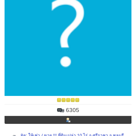
6305
Re: ให้เช่า / ขาย !!! ที่ดินเปล่า 10 ไร่ อ.ศรีราชา จ.ชลบุรี.