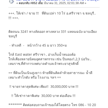
«
ตอบกลับ #852 เมื่อ:
มีนาคม 31, 2025, 02:01:38 AM »
+++. ให้เช่า / ขาย !!! ที่ดินเปล่า 10 ไร่ อ.ศรีราชา จ.ชลบุรี..
!!! +++.
ติดถนน 3241 ทางลัดออก ทางหลวง 331 แหลมฉบัง-มาบเอียง
ชลบุรี
- ทำเลดี - หน้ากว้าง 45 ม ยาว 350+ม
ใกล้ East water ศรีราชา , อ่างเก็บน้ำหนองค้อ
ใกล้เคียงหลายนิคมอุตสาหกรรม เช่น ปิ่นทอง1,2,3 บ่อวิน ,
เหมราช,ที่ทำการเทศบาลตำบลเจ้าพระยาสุรศักดิ์
== ที่ดินเป็นเนินสูงยาว ท้ายที่ดินติดลำห้วยสาธารณะ น้ำดี
เหมาะทำโกดัง หรือ โรงงาน ฯลฯ ==
!! ขายราคาสุดพิเศษ เพียง!! 30,000,000 บาท !!!
!! ให้เช่าราคาพิเศษ 30,000 บาท ต่อเดือน !!!
******* ติดต่อสอบถามเจ้าของได้โดยตรง โทร 086 - 10 20