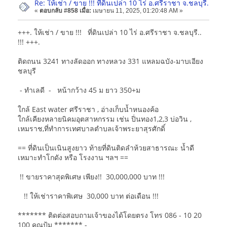
Re: ให้เช่า / ขาย !!! ที่ดินเปล่า 10 ไร่ อ.ศรีราชา จ.ชลบุรี.
«
ตอบกลับ #858 เมื่อ:
เมษายน 11, 2025, 01:20:48 AM »
+++. ให้เช่า / ขาย !!! ที่ดินเปล่า 10 ไร่ อ.ศรีราชา จ.ชลบุรี..
!!! +++.
ติดถนน 3241 ทางลัดออก ทางหลวง 331 แหลมฉบัง-มาบเอียง
ชลบุรี
- ทำเลดี - หน้ากว้าง 45 ม ยาว 350+ม
ใกล้ East water ศรีราชา , อ่างเก็บน้ำหนองค้อ
ใกล้เคียงหลายนิคมอุตสาหกรรม เช่น ปิ่นทอง1,2,3 บ่อวิน ,
เหมราช,ที่ทำการเทศบาลตำบลเจ้าพระยาสุรศักดิ์
== ที่ดินเป็นเนินสูงยาว ท้ายที่ดินติดลำห้วยสาธารณะ น้ำดี
เหมาะทำโกดัง หรือ โรงงาน ฯลฯ ==
!! ขายราคาสุดพิเศษ เพียง!! 30,000,000 บาท !!!
!! ให้เช่าราคาพิเศษ 30,000 บาท ต่อเดือน !!!
******* ติดต่อสอบถามเจ้าของได้โดยตรง โทร 086 - 10 20
100 คุณปุ้ม ******* -