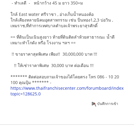
- ทำเลดี - หน้ากว้าง 45 ม ยาว 350+ม
ใกล้ East water ศรีราชา , อ่างเก็บน้ำหนองค้อ
ใกล้เคียงหลายนิคมอุตสาหกรรม เช่น ปิ่นทอง1,2,3 บ่อวิน ,
เหมราช,ที่ทำการเทศบาลตำบลเจ้าพระยาสุรศักดิ์
== ที่ดินเป็นเนินสูงยาว ท้ายที่ดินติดลำห้วยสาธารณะ น้ำดี
เหมาะทำโกดัง หรือ โรงงาน ฯลฯ ==
!! ขายราคาสุดพิเศษ เพียง!! 30,000,000 บาท !!!
!! ให้เช่าราคาพิเศษ 30,000 บาท ต่อเดือน !!!
******* ติดต่อสอบถามเจ้าของได้โดยตรง โทร 086 - 10 20
100 คุณปุ้ม ******* -
https://www.thaifranchisecenter.com/forumboard/index.php
topic=128625.0
บันทึกการเข้า