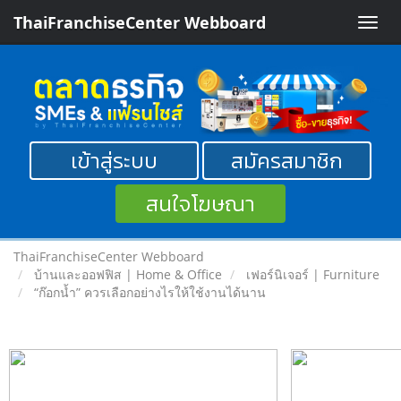
ThaiFranchiseCenter Webboard
Toggle
naviga
เข้าสู่ระบบ
สมัครสมาชิก
สนใจโฆษณา
ThaiFranchiseCenter Webboard
บ้านและออฟฟิส | Home & Office
เฟอร์นิเจอร์ | Furniture
“ก๊อกน้ำ” ควรเลือกอย่างไรให้ใช้งานได้นาน