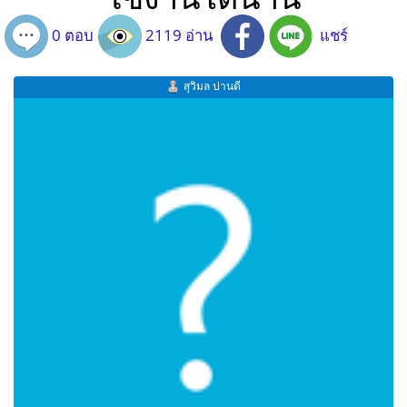
0 ตอบ
2119 อ่าน
แชร์
สุวิมล ปานดี