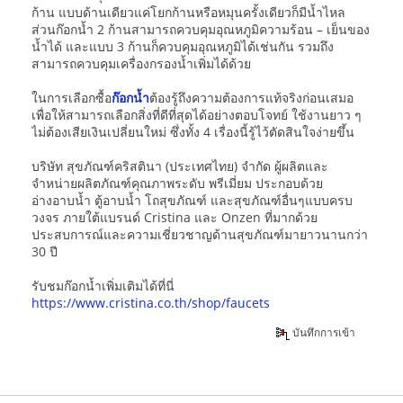
ก้าน แบบด้านเดียวแค่โยกก้านหรือหมุนครั้งเดียวก็มีน้ำไหล
ส่วนก๊อกน้ำ 2 ก้านสามารถควบคุมอุณหภูมิความร้อน – เย็นของ
น้ำได้ และแบบ 3 ก้านก็ควบคุมอุณหภูมิได้เช่นกัน รวมถึง
สามารถควบคุมเครื่องกรองน้ำเพิ่มได้ด้วย
ในการเลือกซื้อ
ก๊อกน้ำ
ต้องรู้ถึงความต้องการแท้จริงก่อนเสมอ
เพื่อให้สามารถเลือกสิ่งที่ดีที่สุดได้อย่างตอบโจทย์ ใช้งานยาว ๆ
ไม่ต้องเสียเงินเปลี่ยนใหม่ ซึ่งทั้ง 4 เรื่องนี้รู้ไว้ตัดสินใจง่ายขึ้น
บริษัท สุขภัณฑ์คริสตินา (ประเทศไทย) จำกัด ผู้ผลิตและ
จำหน่ายผลิตภัณฑ์คุณภาพระดับ พรีเมี่ยม ประกอบด้วย
อ่างอาบน้ำ ตู้อาบน้ำ โถสุขภัณฑ์ และสุขภัณฑ์อื่นๆแบบครบ
วงจร ภายใต้แบรนด์ Cristina และ Onzen ที่มากด้วย
ประสบการณ์และความเชี่ยวชาญด้านสุขภัณฑ์มายาวนานกว่า
30 ปี
รับชมก๊อกน้ำเพิ่มเติมได้ที่นี่
https://www.cristina.co.th/shop/faucets
บันทึกการเข้า