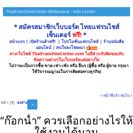
ThaiFranchiseCenter Webboard - Info Center
* สมัครสมาชิกเว็บบอร์ด ไทยแฟรนไชส์
เซ็นเตอร์
ฟรี!
*
หน้าแรก
|
เปิดร้านค้าฟรี!
|
โปรโมชั่นแฟรนไชส์
|
ร้านหนังสือ
ออนไลน์
|
สนใจลงโฆษณา
ทางเว็บไซต์ ThaiFranchiseCenter.com ไม่มีส่วนรับผิดชอบกับ
ข้อความต่างๆในเว็บบอร์ดแต่อย่างใด
ไม่ว่าจะเป็นการซื้อ-ขาย-เช่า-เซ้ง หรือ อื่นๆ (ผู้ซื้อ หรือ ผู้ขาย กรุณา
ใช้วิจารณญาณในการติดต่อทางธุรกิจ)
« หน้าที่แล้ว
ต่อไป »
หน้า: [
1
]
ลงล่าง
+
“ก๊อกน้ำ” ควรเลือกอย่างไรให้
ใช้งานได้นาน