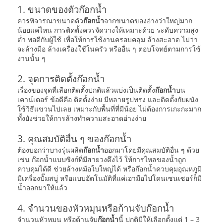
1. ขนาดของตัวก๊อกน้ำ
ควรพิจารณาขนาดตัว
ก๊อกน้ำ
จากขนาดของอ่างว่าใหญ่มาก
น้อยแค่ไหน การติดตั้งควรจัดวางให้เหมาะด้วย ระดับความสูง-
ต่ำ พอดีกับผู้ใช้ เพื่อให้การใช้งานครอบคลุม ล้างสะอาด ไม่ว่า
จะล้างมือ ล้างเครื่องใช้ในครัว หรืออื่น ๆ ตอบโจทย์ตามการใช้
งานนั้น ๆ
2. จุดการติดตั้งก๊อกน้ำ
เรื่องของจุดที่เลือกติดตั้งปกติแล้วแบ่งเป็นติดตั้ง
ก๊อกน้ำ
บน
เคาน์เตอร์ ข้อดีคือ ติดตั้งง่าย มีหลายรูปทรง และติดตั้งกับผนัง
ใช้วิธีแขวนไปเลย เหมาะกับพื้นที่ที่มีน้อย ไม่ต้องการเกะกะมาก
ทั้งยังช่วยให้การล้างทำความสะอาดอ่างง่าย
3. คุณสมบัติอื่น ๆ ของก๊อกน้ำ
ต้องบอกว่าบางรุ่นผลิต
ก๊อกน้ำ
ออกมาโดยมีคุณสมบัติอื่น ๆ ด้วย
เช่น ก๊อกน้ำแบบซิงก์ที่มีสายวงดึงไว้ ให้การไหลของน้ำถูก
ควบคุมได้ดี ช่วยล้างหม้อใบใหญ่ได้ หรือก๊อกน้ำควบคุมอุณหภูมิ
มีเครื่องปั๊มสบู่ หรือแบบอัตโนมัติที่แค่เอามือไปโดนเซนเซอร์ก็มี
น้ำออกมาให้แล้ว
4. จำนวนของหัวหมุนหรือก้านจับก๊อกน้ำ
จำนวนหัวหมุน หรือด้านจับ
ก๊อกน้ำ
นี้ ปกติมีให้เลือกตั้งแต่ 1 – 3