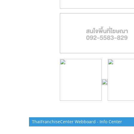
ThaiFranchiseCenter Webboard - Info Center