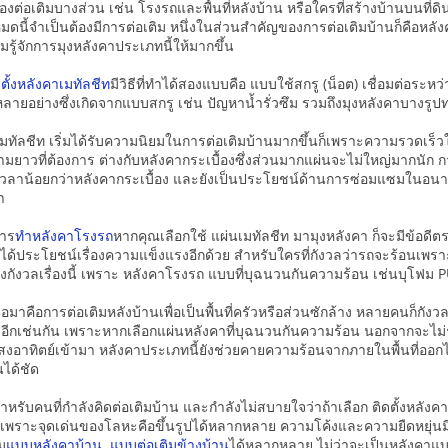
องต่อเติมบางส่วน เช่น โรงรถและพื้นที่หลังบ้าน หรือใครที่สร้างบ้านบนที่ดิน
้งหมดนี้จำเป็นต้องมีการต่อเติม หนึ่งในส่วนสำคัญของการต่อเติมบ้านก็คือหล
ู้จักการมุงหลังคาประเภทนี้ให้มากขึ้น
ดตั้งหลังคาเมทัลชีท
มีวิธีที่ทำได้สองแบบคือ แบบใช้สกรู (น็อต) เชื่อมต่อระห
ลายอย่างซึ่งเกิดจากแบบสกรู เช่น ปัญหาน้ำรั่วซึม รวมถึงมุงหลังคาบางรูป
เมทัลชีท เริ่มได้รับความนิยมในการต่อเติมบ้านมากขึ้นก็เพราะความรวดเร็วใ
มยาวที่ต้องการ ต่างกับหลังคากระเบื้องซึ่งส่วนมากแผ่นจะไม่ใหญ่มากนัก 
เวลาน้อยกว่าหลังคากระเบื้อง และยังเป็นประโยชน์ด้านการซ่อมแซมในอนาคตอ
า
าร
ทําหลังคาโรงรถ
หากคุณเลือกใช้ แผ่นเมทัลชีท มามุงหลังคา ก็จะมีข้อดีตร
ด้ประโยชน์เรื่องความแข็งแรงอีกด้วย สำหรับใครที่กังวลว่ารถจะร้อนเพรา
งกังวลเรื่องนี้ เพราะ หลังคาโรงรถ แบบที่บุฉนวนกันความร้อน เช่นบุโฟม PU 
การต่อเติมหลังบ้านเพื่อเป็นพื้นที่ครัวหรือส่วนซักล้าง หลายคนก็กังวลว่า
ังวลอีกเช่นกัน เพราะหากเลือกแผ่นหลังคาที่บุฉนวนกันความร้อน นอกจากจะไม
อาทิตย์เข้ามา หลังคาประเภทนี้ยังช่วยคายความร้อนจากภายในพื้นที่ออกไปด้
นได้ชัด
นที่กำลังคิดต่อเติมบ้าน และกำลังไม่สบายใจว่าถ้าเลือก ติดตั้งหลังคาเม
เพราะจุดเด่นของโลหะคือขึ้นรูปได้หลากหลาย ความโค้งและความยืดหยุ่นมีม
ม
แบบหลังคาบ้าน
แบบต่อเติมข้างบ้าน
ได้หลากหลาย ไม่ว่าจะเป็นหลังคาแบบแ