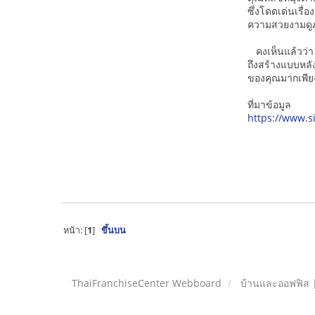
ซึ่งโดดเด่นเรื่
ความสวยงามดูภ
คงเห็นแล้วว่า 
ถึงสร้างแบบหลั
ของคุณมากเพีย
ที่มาข้อมูล
https://www.s
หน้า: [
1
]
ขึ้นบน
ThaiFranchiseCenter Webboard
บ้านและออฟฟิส 