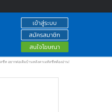
เข้าสู่ระบบ
สมัครสมาชิก
สนใจโฆษณา
มทัลชีท อยากต่อเติมบ้านหลังคาเมทัลชีทต้องอ่าน!