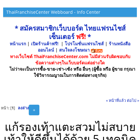
ThaiFranchiseCenter Webboard - Info Center
* สมัครสมาชิกเว็บบอร์ด ไทยแฟรนไชส์
เซ็นเตอร์
ฟรี!
*
หน้าแรก
|
เปิดร้านค้าฟรี!
|
โปรโมชั่นแฟรนไชส์
|
ร้านหนังสือ
ออนไลน์
|
สนใจลงโฆษณา
ทางเว็บไซต์ ThaiFranchiseCenter.com ไม่มีส่วนรับผิดชอบกับ
ข้อความต่างๆในเว็บบอร์ดแต่อย่างใด
ไม่ว่าจะเป็นการซื้อ-ขาย-เช่า-เซ้ง หรือ อื่นๆ (ผู้ซื้อ หรือ ผู้ขาย กรุณา
ใช้วิจารณญาณในการติดต่อทางธุรกิจ)
« หน้าที่แล้ว
ต่อไป »
หน้า: [
1
]
ลงล่าง
+
แก้รองเท้าแตะสวมไม่สบาย
เท้าให้ดีขึ้นได้ด้วย 5 เทคนิค