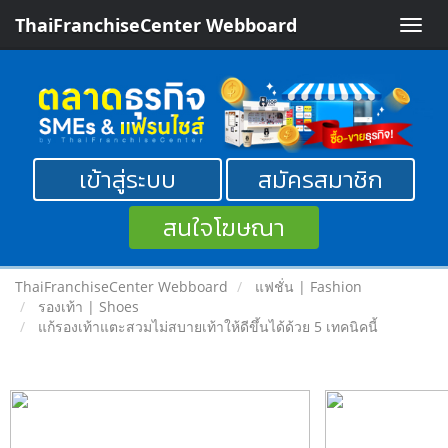
ThaiFranchiseCenter Webboard
Toggle
naviga
เข้าสู่ระบบ
สมัครสมาชิก
สนใจโฆษณา
ThaiFranchiseCenter Webboard
แฟชั่น | Fashion
รองเท้า | Shoes
แก้รองเท้าแตะสวมไม่สบายเท้าให้ดีขึ้นได้ด้วย 5 เทคนิคนี้