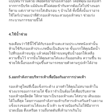
แบบหนาร่วมด้วย เพื่อยืดขยายรองเท้าออก โดยที่คุณไม่เจ็บเท้า
จากการบีบรัด แม้มันจะดีไม่ค่อยเข้ากันหากต้องใส่ไปข้างนอก
ก็ตาม แต่เราสามารถใส่เดินรอบ ๆ บ้านได้ ทั้งนี้ทั้งนั้นเราอาจ
ใช้ไดร์เป่าผมเป่าที่ตัวรองเท้าขณะสวมถุงเท้าหนา ช่วยเร่ง
กระบวนการขยายนี้ได้
4.ใช้น้ำช่วย
ขอเตือนว่าวิธีนี้ใช้ได้กับรองเท้าแตะสวมประเภทหนังเท่านั้น
ห้ามใช้กับรองเท้าประเภทอื่นเป็นอันขาด ขั้นแรกให้คุณฉีดน้ำ
ไปที่รองเท้าจนชุ่ม แล้วค่อยใช้ผ้าขนหนูซับน้ำออกให้เหลือ
ความชื้นไว้ จากนั้นให้คุณสวมใส่และเริ่มออกเดิน ความชื้น จะ
ช่วยให้เนื้อรองเท้านุ่มขึ้นสามารถขยายตัวตามรูปเท้าได้ง่าย
5.ออกกำลังกายบริหารเท้าเพื่อป้องกันอาการปวดเท้า
รองเท้าคู่ใหม่ที่เนื้อแข็งกระด้าง อาจทำให้คุณไม่สบายเท้าใน
ช่วงแรกของการสวมใส่ ซึ่งเราจำเป็นต้องใส่เพื่อปรับสภาพ
รองเท้าสุดอึดอัด ให้กลายมาเป็นรองเท้าแตะใส่สบาย เดินเยอะ
ได้ในที่สุด โดยการออกกำลังกายเท้าบริหารเท้าเสริมสร้างความ
แข็งแรงของส่วนโค้งและนิ้วเท้า จะช่วยป้องกันไม่ให้มีอาการ
ปวดเมื่อย ตึงเครียด รวมถึงกดดันที่เท้ามากเกินไป