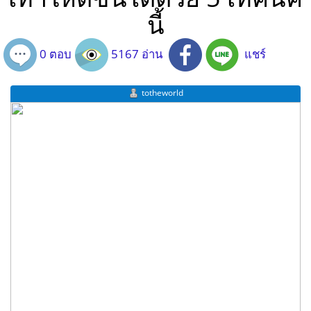
นี้
0 ตอบ
5167 อ่าน
แชร์
totheworld