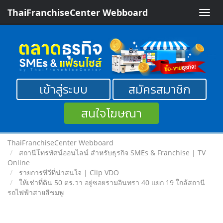
ThaiFranchiseCenter Webboard
Toggle
naviga
เข้าสู่ระบบ
สมัครสมาชิก
สนใจโฆษณา
ThaiFranchiseCenter Webboard
สถานีโทรทัศน์ออนไลน์ สำหรับธุรกิจ SMEs & Franchise | TV
Online
รายการทีวีที่น่าสนใจ | Clip VDO
ให้เช่าที่ดิน 50 ตร.วา อยู่ซอยรามอินทรา 40 แยก 19 ใกล้สถานี
รถไฟฟ้าสายสีชมพู