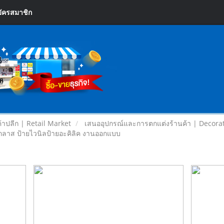
ัครสมาชิก
้าปลีก | Retail Market
เสนออุปกรณ์และการตกแต่งร้านค้า | Decora
ลาส ป้ายไวนิลป้ายอะคิลิค งานออกแบบ