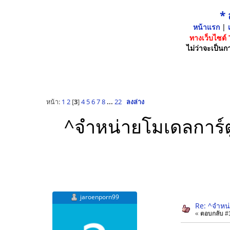
*
หน้าแรก
|
เ
ทางเว็บไซต์
ไม่ว่าจะเป็นกา
หน้า:
1
2
[
3
]
4
5
6
7
8
...
22
ลงล่าง
^จำหน่ายโมเดลการ์ต
jaroenporn99
Re: ^จำหน
«
ตอบกลับ #1