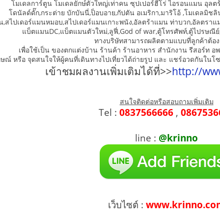
โมเดลการ์ตูน โมเดลยักษ์ตัวใหญ่เท่าคน ซุปเปอร์ฮีโร่ ไอรอนแมน อุล
โดนัลด์ดั๊ก,กระต่าย บักบันนี่,ป็อบอาย,กัปตัน อเมริกา,มาริโอ้ ,โมเดลมิชลิ
,สไปเดอร์แมนหมอบ,สไปเดอร์แมนเกาะพนัง,อัลตร้าแมน ท่าบวก,อัลตราแ
แบ็ตแมนDC,แบ็ตแมนตัวใหม่,ลูฟี่,God of war,ตู้โทรศัพท์,ตู้ไปรษณีย
ทางบริษัทสามารถผลิตตามแบบที่ลูกค้าต้อง
เพื่อใช้เป็น ของตกแต่งบ้าน ร้านค้า ร้านอาหาร สำนักงาน รีสอร์ท อพาร
ษณ์ หรือ จุดสนใจให้ผู้คนที่เดินทางไปเที่ยวได้ถ่ายรูป และ แชร์อวดกันในโซ
เข้าชมผลงานเพิ่มเติมได้ที่>>
http://ww
สนใจติดต่อหรือสอบถามเพิ่มเติม
Tel :
0837566666
,
0867536
line :
@krinno
เว็บไซต์ :
www.krinno.co