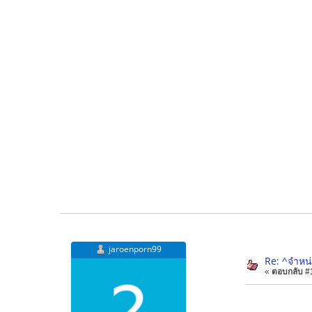
jaroenporn99
Re: ^จำหน
«
ตอบกลับ #1