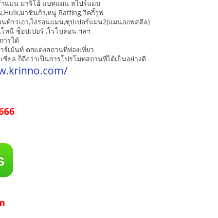
ตร้าแมน มาริโอ้ แบทแมน สไปร์แมน
น,Hulk,มาชินก้า,หนู Ratfing,วิคกี้วูฟ
มนท้าวเอว,ไอรอนแมน,ซุปเปอร์แมน2(แมนออฟสตีล)
์,โทนี่ ช็อปเปอร์ ,โรโบคอน ฯลฯ
การได้
์เม้นท์ ตกแต่งสถานที่ท่องเที่ยว
เชี่ยล ก็ถือว่าเป็นการโปรโมทสถานที่ได้เป็นอย่างดี
w.krinno.com/
666
m