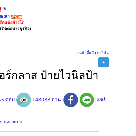
!
*
ฆษณา
์ดแต่อย่างใด
รติดต่อทางธุรกิจ)
« หน้าที่แล้ว
ต่อไป »
+
ร์กลาส ป้ายไวนิลป้า
3 ตอบ
148088 อ่าน
แชร์
ค งานออกแบบ