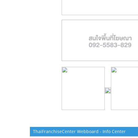
ThaiFranchiseCenter Webboard - Info Center