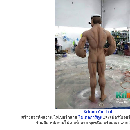
Krinno Co.,Ltd.
สร้างสรรค์ผลงาน ไฟเบอร์กลาส
โมเดลการ์ตูน
และเฟอร์นิเจอ
รับผลิต หล่องานไฟเบอร์กลาส ทุกชนิด พร้อมออกแบบ