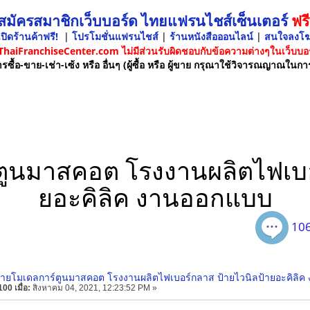
 สมัครสมาชิกเว็บบอร์ด ไทยแฟรนไชส์เซ็นเตอร์
ฟรี
ปิดร้านค้าฟรี!
|
โปรโมชั่นแฟรนไชส์
|
ร้านหนังสือออนไลน์
|
สนใจลงโ
 ThaiFranchiseCenter.com ไม่มีส่วนรับผิดชอบกับข้อความต่างๆในเว็บบอร
รซื้อ-ขาย-เช่า-เซ้ง หรือ อื่นๆ (ผู้ซื้อ หรือ ผู้ขาย กรุณาใช้วิจารณญาณในกา
ูนมาสคอต โรงงานผลิตไฟเบอ
ยอะคิลิค งานออกแบบ
106
่ายโมเดลการ์ตูนมาสคอต โรงงานผลิตไฟเบอร์กลาส ป้ายไวนิลป้ายอะคิลิ
00 เมื่อ:
สิงหาคม 04, 2021, 12:23:52 PM »