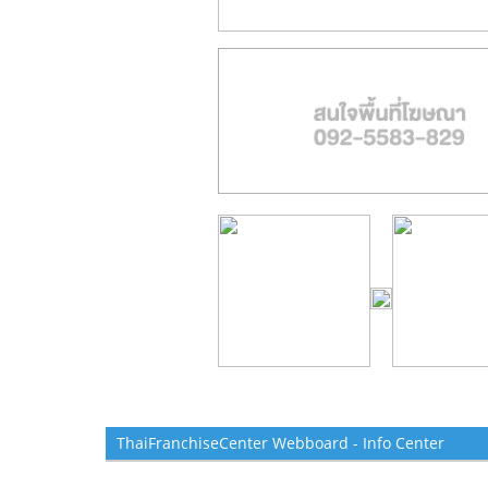
ThaiFranchiseCenter Webboard - Info Center