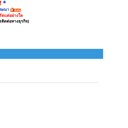
!
*
ฆษณา
์ดแต่อย่างใด
รติดต่อทางธุรกิจ)