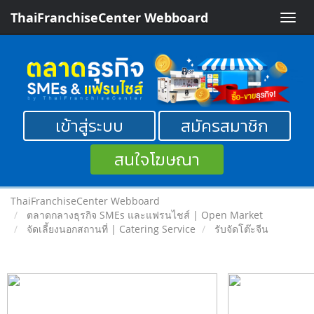
ThaiFranchiseCenter Webboard
Toggle
naviga
เข้าสู่ระบบ
สมัครสมาชิก
สนใจโฆษณา
ThaiFranchiseCenter Webboard
ตลาดกลางธุรกิจ SMEs และแฟรนไชส์ | Open Market
จัดเลี้ยงนอกสถานที่ | Catering Service
รับจัดโต๊ะจีน