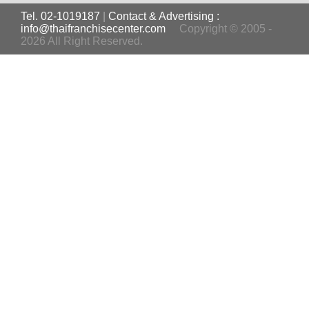
Tel. 02-1019187
|
Contact & Advertising :
info@thaifranchisecenter.com
Copyright © 2005 -
2026 All Right Reserved.