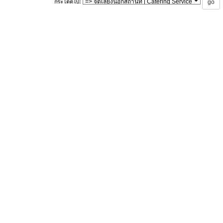
กระโดดไป: