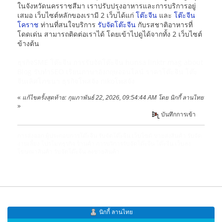
ในจังหวัดนครราชสีมา เราปรับปรุงอาหารและการบริการอยู่
เสมอ เว็บไซต์หลักของเรามี 2 เว็บได้แก่
โต๊ะจีน
และ
โต๊ะจีน
โคราช
ท่านที่สนใจบริการ
รับจัดโต๊ะจีน
กับรสชาติอาหารที่
โดดเด่น สามารถติดต่อเราได้ โดยเข้าไปดูได้จากทั้ง 2 เว็บไซต์
ข้างต้น
ธุรกิจSME
โต๊ะจีน
การรับจัดโต๊ะจีน
hunsa
linktr
mag
about
Blog
รับทำSEO
เรียนภาษาอังกฤษออนไลน์
ราคาโต๊ะจีน
โต๊ะ
จีนเลิศโภชนา
ธุรกิจโพสจัง
nikoโพสจัง
«
แก้ไขครั้งสุดท้าย: กุมภาพันธ์ 22, 2026, 09:54:44 AM โดย นิกกี้ ลานไทย
»
บันทึกการเข้า
การส่งออก
ผู้ประกอบการโต๊ะจีน
รับจัดโต๊ะจีน
เว็บไซต์ ขายส่งสินค้า
รับจัด
งานเลี้ยง
โปรโมทธุรกิจ ร้านค้า
การบริการรับจัดโต๊ะจีน
โต๊ะจีน
เว็บลง
โฆษณาสินค้า
รับจัดโต๊ะจีน
ลงขายสินค้า
นิกกี้ ลานไทย