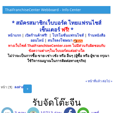
ThaiFranchiseCenter Webboard - Info Center
* สมัครสมาชิกเว็บบอร์ด ไทยแฟรนไชส์
เซ็นเตอร์
ฟรี!
*
หน้าแรก
|
เปิดร้านค้าฟรี!
|
โปรโมชั่นแฟรนไชส์
|
ร้านหนังสือ
ออนไลน์
|
สนใจลงโฆษณา
ทางเว็บไซต์ ThaiFranchiseCenter.com ไม่มีส่วนรับผิดชอบกับ
ข้อความต่างๆในเว็บบอร์ดแต่อย่างใด
ไม่ว่าจะเป็นการซื้อ-ขาย-เช่า-เซ้ง หรือ อื่นๆ (ผู้ซื้อ หรือ ผู้ขาย กรุณา
ใช้วิจารณญาณในการติดต่อทางธุรกิจ)
« หน้าที่แล้ว
ต่อไป »
หน้า: [
1
]
ลงล่าง
+
รับจัดโต๊ะจีน
3 ตอบ
10713 อ่าน
แชร์