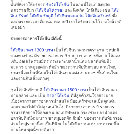
พื้นที่ที่เราให้บริการ
รับจัดโต๊ะจีน
ในตอนนี้ได้แก่ จังหวัด
นครราชสีมา (
โต๊ะจีนโคราช
) และจังหวัด ใกล้เคียง เช่น
โต๊ะ
จีนบุรีรัมย์
โต๊ะจีนชัยภูมิ
โต๊ะจีนขอนแก่น
โต๊ะจีนสุรินทร์
ซึ่ง
ตลอดระยะเวลาที่ผ่านมาหลายปี เราได้รับความไว้วางใจด้วยดี
เสมอมา
รายการอาหารโต๊ะจีน มีดังนี้
โต๊ะจีนราคา 1300 บาท
เป็นโต๊ะจีนราคามาตราฐาน ชุดปกติ
ของทางร้าน มีรายการอาหาร 9 รายการ อาหารที่อยากให้ลอง
เช่น ออเดริฟรวมมิตร กระเพาะปลาน้ำแดง ปลาทับทิมนึ่ง
มะนาว ขาหมูยอดผัก ต้มยำ ของหวานทับทิมกรอบ ส่วนใหญ่
ราคานี้จะเป็นที่นิยมในโต๊ะจีนงานแต่ง งานบวช ขึ้นบ้านใหม่
และงานกินเลี้ยงต่างๆ
ชุดโต๊ะจีนที่ขายดี
โต๊ะจีนราคา 1500 บาท
เป็นโต๊ะจีนราคา
ปานกลาง และ เป็น
ราคาโต๊ะจีน
ที่มีลูกค้าสนใจอย่างมาก
เนื่องจากรายการอาหารน่าสนใจ มีออเดริฟทะเลเป็นจุดเด่น
และราคาไม่ต่ำไม่สูงจนเกินไป มีรายการอาหาร 9 รายการ
อาหารที่อยากให้ลองเช่น ออเดริฟทะเล กระเพาะปลาน้ำแดง
ปลาทับทิมนึ่งมะนาว ขาหมูยอดผัก ต้มยำ ของหวานทับทิมกรอบ
ส่วนใหญ่ราคานี้จะเป็นที่นิยมในโต๊ะจีนงานแต่ง งานบวช ขึ้น
บ้านใหม่ ชุดนี้ขายดีมาก