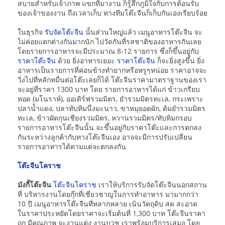
สบายสำหรับเจ้าภาพ แขกที่มางาน ก็รู้สึกภูมิใจกับการต้อนรับ
ของเจ้าของงาน ถึงเวลาเก็บ ทางทีมโต๊ะจีนก็เก็บกันเองเรียบร้อย
ในธุรกิจ
รับจัดโต๊ะจีน
นั้นส่วนใหญ่แล้ว เมนูอาหารโต๊ะจีน จะ
ไม่ค่อยแตกต่างกันมากนัก ไปวัดกันที่รสชาติของอาหารกันเลย
โดยรายการอาหารจะมีประมาณ 8-12 รายการ ซึ่งก็ขึ้นอยู่กับ
ราคาโต๊ะจีน
ด้วย ยิ่งอาหารเยอะ
ราคาโต๊ะจีน
ก็จะยิ่งสูงขึ้น ยิ่ง
อาหารเป็นรายการที่ค่อนข้างทำยากหรือหรูๆหน่อย ราคาอาจจะ
วิ่งไปที่หลักหมื่นต่อโต๊ะเลยก็ได้ โต๊ะจีนราคามาตราฐานของเรา
จะอยู่ที่ราคา 1300 บาท โดย รายการอาหารได้แก่ ข้าวเกรียบ
ทอด (มโนราห์), ออเดิร์ฟรวมมิตร, ยำรวมมิตรทะเล, กระเพราะ
ปลาน้ำแดง, ปลาทับทิมนึ่งมะนาว, ขาหมุยอดผัก, ต้มยำรวมมิตร
ทะเล, ข้าวผัดกุนเชียงรวมมิตร, หวานรวมมิตร/ทับทิมกรอบ
รายการอาหารโต๊ะจีนนั้น จะขึ้นอยู่กับราคาโต๊ะและการตกลง
กันระหว่างลูกค้ากับทางโต๊ะจีนเอง อาจจะมีการปรับเปลี่ยน
รายการอาหารได้ตามแต่จะตกลงกัน
โต๊ะจีนโคราช
มังกี้โต๊ะจีน
โต๊ะจีนโคราช
เราให้บริการรับจัดโต๊ะจีนนอกสถาน
ที่ บริหารงานโดยกุ๊กที่เชี่ยวชาญในการทำอาหาร มามากกว่า
10 ปี เมนูอาหารโต๊ะจีนที่หลากหลาย เน้นวัตถุดิบ สด สะอาด
ในราคาประหยัดโดยราคาจะเริ่มต้นที่ 1,300 บาท โต๊ะจีนราคา
ถูก มีคุณภาพ จะงานแต่ง งานบวช เราพร้อมบริการเสมอ โดย