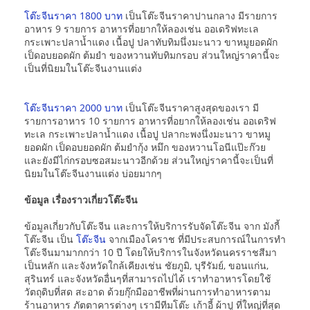
โต๊ะจีนราคา 1800 บาท
เป็นโต๊ะจีนราคาปานกลาง มีรายการ
อาหาร 9 รายการ อาหารที่อยากให้ลองเช่น ออเดริฟทะเล
กระเพาะปลาน้ำแดง เนื้อปู ปลาทับทิมนึ่งมะนาว ขาหมูยอดผัก
เป็ดอบยอดผัก ต้มยำ ของหวานทับทิมกรอบ ส่วนใหญ่ราคานี้จะ
เป็นที่นิยมในโต๊ะจีนงานแต่ง
โต๊ะจีนราคา 2000 บาท
เป็นโต๊ะจีนราคาสูงสุดของเรา มี
รายการอาหาร 10 รายการ อาหารที่อยากให้ลองเช่น ออเดริฟ
ทะเล กระเพาะปลาน้ำแดง เนื้อปู ปลากะพงนึ่งมะนาว ขาหมู
ยอดผัก เป็ดอบยอดผัก ต้มยำกุ้ง หมึก ของหวานโอนีแป๊ะก๊วย
และยังมีไก่กรอบซอสมะนาวอีกด้วย ส่วนใหญ่ราคานี้จะเป็นที่
นิยมในโต๊ะจีนงานแต่ง บ่อยมากๆ
ข้อมูล เรื่องราวเกี่ยวโต๊ะจีน
ข้อมูลเกี่ยวกับโต๊ะจีน และการให้บริการรับจัดโต๊ะจีน จาก มังกี้
โต๊ะจีน เป็น
โต๊ะจีน
จากเมืองโคราช ที่มีประสบการณ์ในการทำ
โต๊ะจีนมามากกว่า 10 ปี โดยให้บริการในจังหวัดนครราชสีมา
เป็นหลัก และจังหวัดใกล้เคียงเช่น ชัยภูมิ, บุรีรัมย์, ขอนแก่น,
สุรินทร์ และจังหวัดอื่นๆที่สามารถไปได้ เราทำอาหารโดยใช้
วัตถุดิบที่สด สะอาด ด้วยกุ๊กมืออาชีพที่ผ่านการทำอาหารตาม
ร้านอาหาร ภัตตาคารต่างๆ เรามีทีมโต๊ะ เก้าอี้ ผ้าปู ที่ใหญ่ที่สุด