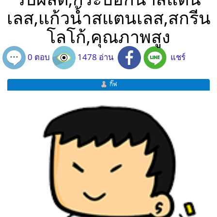
เลส,แก้วน้ำสแตนเลส,สกรีน
โลโก้,คุณภาพสูง
0 ตอบ
1478 อ่าน
แชร์
กิ๊ฟ