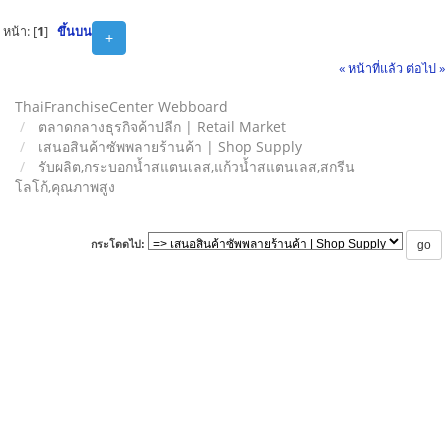
หน้า: [
1
]
ขึ้นบน
+
« หน้าที่แล้ว
ต่อไป »
ThaiFranchiseCenter Webboard
ตลาดกลางธุรกิจค้าปลีก | Retail Market
เสนอสินค้าซัพพลายร้านค้า | Shop Supply
รับผลิต,กระบอกน้ำสแตนเลส,แก้วน้ำสแตนเลส,สกรีน
โลโก้,คุณภาพสูง
กระโดดไป: