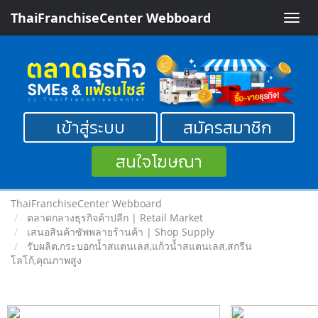
ThaiFranchiseCenter Webboard
Toggle
naviga
เข้าสู่ระบบ
สมัครสมาชิก
สนใจโฆษณา
ThaiFranchiseCenter Webboard
ตลาดกลางธุรกิจค้าปลีก | Retail Market
เสนอสินค้าซัพพลายร้านค้า | Shop Supply
รับผลิต,กระบอกน้ำสแตนเลส,แก้วน้ำสแตนเลส,สกรีน
โลโก้,คุณภาพสูง