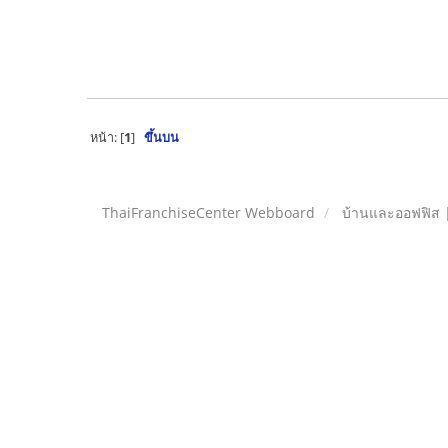
หน้า: [
1
]
ขึ้นบน
ThaiFranchiseCenter Webboard
บ้านและออฟฟิส 