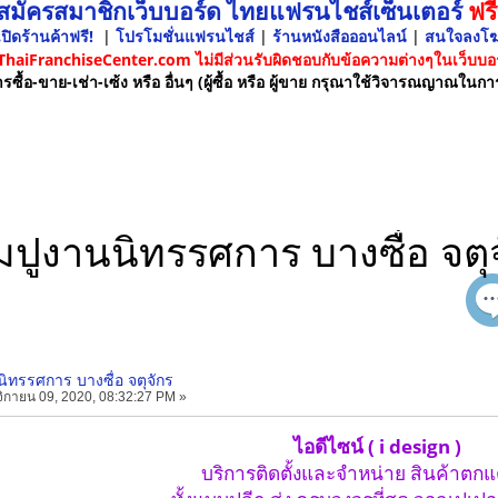
 สมัครสมาชิกเว็บบอร์ด ไทยแฟรนไชส์เซ็นเตอร์
ฟรี
ปิดร้านค้าฟรี!
|
โปรโมชั่นแฟรนไชส์
|
ร้านหนังสือออนไลน์
|
สนใจลงโ
 ThaiFranchiseCenter.com ไม่มีส่วนรับผิดชอบกับข้อความต่างๆในเว็บบอร
รซื้อ-ขาย-เช่า-เซ้ง หรือ อื่นๆ (ผู้ซื้อ หรือ ผู้ขาย กรุณาใช้วิจารณญาณในกา
ปูงานนิทรรศการ บางซื่อ จตุ
ิทรรศการ บางซื่อ จตุจักร
กายน 09, 2020, 08:32:27 PM »
ไอดีไซน์ ( i design )
บริการติดตั้งและจำหน่าย สินค้าตกแ