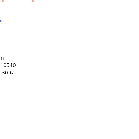
m
om
ร 10540
7:30 น.