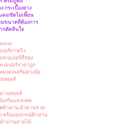
์ พรมปูพื้น
อง กระเบื้องยาง
นคมชัดไม่เพี้ยน
ามขนาดที่ต้องการ
การตัดสินใจ
canvas
เปอร์ภาพวิว
อลเปเปอร์สีทอง
อลเปเปอร์ราคาถูก
พมงคลเสริมฮวงจุ้ย
ยหลุยส์
ม่านหลุยส์
นป้องกันแสงแดด
ติดผ้าม่าน ผ้าม่านสวย
ๆ พร้อมอุปกรณ์ผ้าม่าน
งผ้าม่านลายไม้