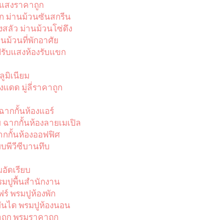
บแสงราคาถูก
ก ม่านม้วนซันสกรีน
สลัว ม่านม้วนโซ่ดึง
ม้วนที่พักอาศัย
รับแสงห้องรับแขก
่อลูมิเนียม
ลี่บังแดด มู่ลี่ราคาถูก
 ฉากกั้นห้องแอร์
บ ฉากกั้นห้องลายเมเปิล
ากกั้นห้องออฟฟิศ
บพีวีซีบานทึบ
มอัดเรียบ
พรมปูพื้นสำนักงาน
์ พรมปูห้องพัก
บันได พรมปูห้องนอน
าถูก พรมราคาถูก