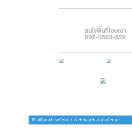
ThaiFranchiseCenter Webboard - Info Center