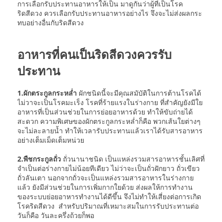
การเลือกรับประทานอาหารให้เป็น มาดูกันว่าผู้ที่เป็นโรค
ริดสีดวง ควรเลือกรับประทานอาหารอย่างไร จึงจะไม่ส่งผลกระ
ทบอย่างอื่นกับริดสีดวง
อาหารที่คนเป็นริดสีดวงควรรับ
ประทาน
1.ผักตระกูลกระหล่ำ
ผักชนิดนี้จะมีคุณสมับัติในการต้านโรคได้
ไม่วาจะเป็นโรคมะเร็ง โรคที่ร้ายแรงในร่างกาย ที่สำคัญยังมีใย
อาหารที่เป็นส่วนช่วยในการย่อยอาหารด้วย ทำให้ขับถ่ายได้
สะดวก ความพิเศษของผักตระกูลกระหล่ำก็คือ พวกเส้นใยต่างๆ
จะไม่ละลายน้ำ ทำให้เวลารับประทานแล้วเราได้รับสารอาหาร
อย่างเต็มเม็ดเต็มหน่วย
2.พืชกระกูลถั่ว
ถั่วนานาชนิด เป็นแหล่งรวมสารอาหารชั้นเลิศที่
จำเป็นต่อร่างกายไม่น้อยทีเดียว ไม่ว่าจะเป็นถั่วฝักยาว ถั่วเขียว
ถั่วลันเตา นอกจากถั่วจะเป็นแหล่งรวมสารอาหารในร่างกาย
แล้ว ยังมีส่วนช่วยในการเพิ่มกากใยด้วย ส่งผลให้การทำงาน
ของระบบย่อยอาหารทำงานได้ดีขึ้น จึงไม่ทำให้เสี่ยงต่อการเกิด
โรคริดสีดวง สำหรับปริมาณที่เหมาะสมในการรับประทานต่อ
วันก็คือ วันละครึ่งถ้วยก็พอ