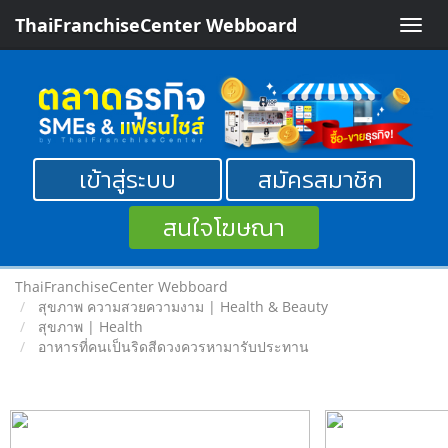
ThaiFranchiseCenter Webboard
Toggle
naviga
เข้าสู่ระบบ
สมัครสมาชิก
สนใจโฆษณา
ThaiFranchiseCenter Webboard
สุขภาพ ความสวยความงาม | Health & Beauty
สุขภาพ | Health
อาหารที่คนเป็นริดสีดวงควรหามารับประทาน