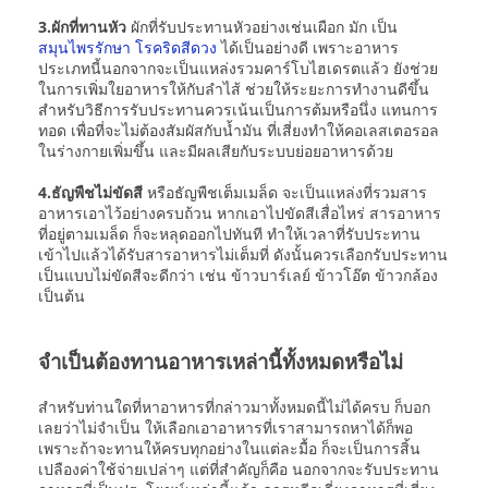
3.ผักที่ทานหัว
ผักที่รับประทานหัวอย่างเช่นเผือก มัก เป็น
สมุนไพรรักษา โรคริดสีดวง
ได้เป็นอย่างดี เพราะอาหาร
ประเภทนี้นอกจากจะเป็นแหล่งรวมคาร์โบไฮเดรตแล้ว ยังช่วย
ในการเพิ่มใยอาหารให้กับลำไส้ ช่วยให้ระยะการทำงานดีขึ้น
สำหรับวิธีการรับประทานควรเน้นเป็นการต้มหรือนึ่ง แทนการ
ทอด เพื่อที่จะไม่ต้องสัมผัสกับน้ำมัน ที่เสี่ยงทำให้คอเลสเตอรอล
ในร่างกายเพิ่มขึ้น และมีผลเสียกับระบบย่อยอาหารด้วย
4.ธัญพืชไม่ขัดสี
หรือธัญพืชเต็มเมล็ด จะเป็นแหล่งที่รวมสาร
อาหารเอาไว้อย่างครบถ้วน หากเอาไปขัดสีเสื่อไหร่ สารอาหาร
ที่อยู่ตามเมล็ด ก็จะหลุดออกไปทันที ทำให้เวลาที่รับประทาน
เข้าไปแล้วได้รับสารอาหารไม่เต็มที่ ดังนั้นควรเลือกรับประทาน
เป็นแบบไม่ขัดสีจะดีกว่า เช่น ข้าวบาร์เลย์ ข้าวโอ๊ต ข้าวกล้อง
เป็นต้น
จำเป็นต้องทานอาหารเหล่านี้ทั้งหมดหรือไม่
สำหรับท่านใดที่หาอาหารที่กล่าวมาทั้งหมดนี้ไม่ได้ครบ ก็บอก
เลยว่าไม่จำเป็น ให้เลือกเอาอาหารที่เราสามารถหาได้ก็พอ
เพราะถ้าจะทานให้ครบทุกอย่างในแต่ละมื้อ ก็จะเป็นการสิ้น
เปลืองค่าใช้จ่ายเปล่าๆ แต่ที่สำคัญก็คือ นอกจากจะรับประทาน