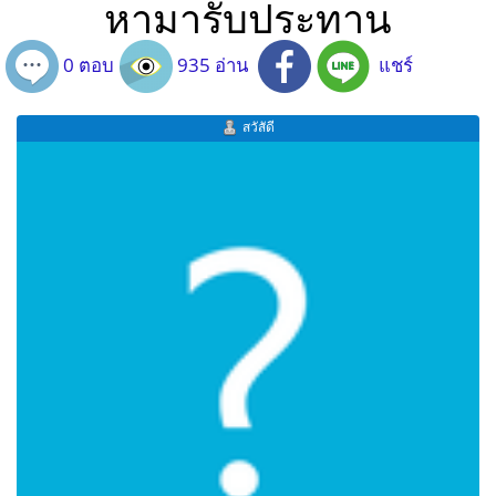
หามารับประทาน
0 ตอบ
935 อ่าน
แชร์
สวัสัดี