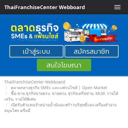
ThaiFranchiseCenter Webboard
Toggle
naviga
เข้าสู่ระบบ
สมัครสมาชิก
สนใจโฆษณา
ThaiFranchiseCenter Webboard
ตลาดกลางธุรกิจ SMEs และแฟรนไชส์ | Open Market
ซื้อ-ขาย ธุรกิจขายตรง, ขายตรง, ธุรกิจเครือข่าย, MLM, รายได้
เสริม, รายได้พิเศษ
เปิดรับตัวแทนจำหน่ายน้ำมันมะพร้าวบริสุทธิ์และเครื่องสำอาง
สมุนไพร ดรีมมี่