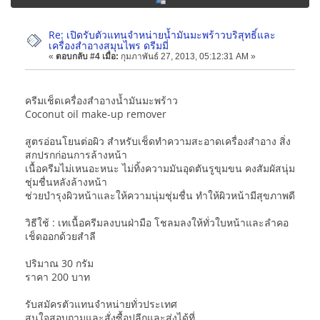
Re: เปิดรับตัวแทนจำหน่ายน้ำมันมะพร้าวบริสุทธิ์และ
เครื่องสำอางสมุนไพร ดรีมมี่
«
ตอบกลับ #4 เมื่อ:
กุมภาพันธ์ 27, 2013, 05:12:31 AM »
ครีมเช็ดเครื่องสำอางน้ำมันมะพร้าว
Coconut oil make-up remover
สูตรอ่อนโยนต่อผิว สำหรับเช็ดทำความสะอาดเครื่องสำอาง สิ่ง
สกปรกก่อนการล้างหน้า
เนื้อครีมไม่เหนอะหนะ ไม่ทิ้งความมันอุดตันรูขุมขน คงสัมผัสนุ่ม
ชุ่มชื่นหลังล้างหน้า
ช่วยบำรุงผิวหน้าและให้ความนุ่มชุ่มชื่น ทำให้ผิวหน้ามีสุขภาพดี
วิธีใช้ : เทเนื้อครีมลงบนฝ่ามือ โชลมลงให้ทั่วใบหน้าและลำคอ
เช็ดออกด้วยสำลี
ปริมาณ 30 กรัม
ราคา 200 บาท
รับสมัครตัวแทนจำหน่ายทั่วประเทศ
สนใจสอบถามและสั่งซื้อปลีกและส่งได้ที่