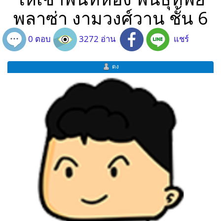
พลาซ่า งามวงศ์วาน ชั้น 6
0 ตอบ
3272 อ่าน
แชร์
ตง