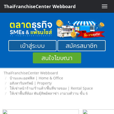
ThaiFranchiseCenter Webboard
Toggle
naviga
เข้าสู่ระบบ
สมัครสมาชิก
สนใจโฆษณา
ThaiFranchiseCenter Webboard
บ้านและออฟฟิส | Home & Office
อสังหาริมทรัพย์ | Property
ให้เช่าหน้าร้าน/ร้านค้า/พื้นที่ขายของ | Rental Space
ให้เช่าพื้นที่ห้อง พันธุ์ทิพย์พลาซ่า งามวงศ์วาน ชั้น 6