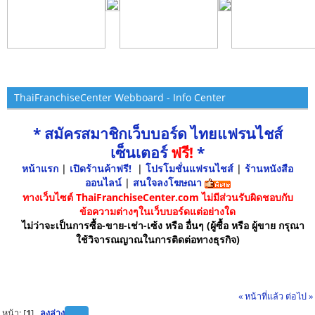
ThaiFranchiseCenter Webboard - Info Center
* สมัครสมาชิกเว็บบอร์ด ไทยแฟรนไชส์
เซ็นเตอร์
ฟรี!
*
หน้าแรก
|
เปิดร้านค้าฟรี!
|
โปรโมชั่นแฟรนไชส์
|
ร้านหนังสือ
ออนไลน์
|
สนใจลงโฆษณา
ทางเว็บไซต์ ThaiFranchiseCenter.com ไม่มีส่วนรับผิดชอบกับ
ข้อความต่างๆในเว็บบอร์ดแต่อย่างใด
ไม่ว่าจะเป็นการซื้อ-ขาย-เช่า-เซ้ง หรือ อื่นๆ (ผู้ซื้อ หรือ ผู้ขาย กรุณา
ใช้วิจารณญาณในการติดต่อทางธุรกิจ)
« หน้าที่แล้ว
ต่อไป »
หน้า: [
1
]
ลงล่าง