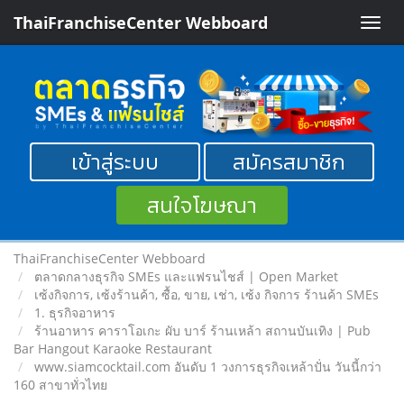
ThaiFranchiseCenter Webboard
Toggle
naviga
เข้าสู่ระบบ
สมัครสมาชิก
สนใจโฆษณา
ThaiFranchiseCenter Webboard
ตลาดกลางธุรกิจ SMEs และแฟรนไชส์ | Open Market
เซ้งกิจการ, เซ้งร้านค้า, ซื้อ, ขาย, เช่า, เซ้ง กิจการ ร้านค้า SMEs
1. ธุรกิจอาหาร
ร้านอาหาร คาราโอเกะ ผับ บาร์ ร้านเหล้า สถานบันเทิง | Pub
Bar Hangout Karaoke Restaurant
www.siamcocktail.com อันดับ 1 วงการธุรกิจเหล้าปั่น วันนี้กว่า
160 สาขาทั่วไทย