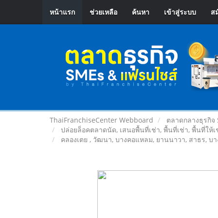
หน้าแรก
ช่วยเหลือ
ค้นหา
เข้าสู่ระบบ
สม
ThaiFranchiseCenter Webboard
ตลาดกลางธุรกิจ
ปล่อยล็อคตลาดนัด, เสนอพื้นที่เช่า, พื้นที่เช่า, พื้นที่ให้
คลองเตย , วัฒนา, บางคอแหลม, ยานนาวา, สาธร, บาง