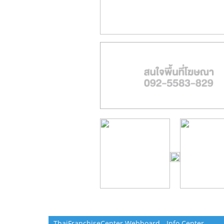
ThaiFranchiseCenter Webboard - Info Center