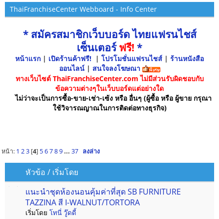
ThaiFranchiseCenter Webboard - Info Center
* สมัครสมาชิกเว็บบอร์ด ไทยแฟรนไชส์
เซ็นเตอร์
ฟรี!
*
หน้าแรก
|
เปิดร้านค้าฟรี!
|
โปรโมชั่นแฟรนไชส์
|
ร้านหนังสือ
ออนไลน์
|
สนใจลงโฆษณา
ทางเว็บไซต์ ThaiFranchiseCenter.com ไม่มีส่วนรับผิดชอบกับ
ข้อความต่างๆในเว็บบอร์ดแต่อย่างใด
ไม่ว่าจะเป็นการซื้อ-ขาย-เช่า-เซ้ง หรือ อื่นๆ (ผู้ซื้อ หรือ ผู้ขาย กรุณา
ใช้วิจารณญาณในการติดต่อทางธุรกิจ)
หน้า:
1
2
3
[
4
]
5
6
7
8
9
...
37
ลงล่าง
หัวข้อ
/
เริ่มโดย
แนะนำชุดห้องนอนคุ้มค่าที่สุด SB FURNITURE
TAZZINA สี I-WALNUT/TORTORA
เริ่มโดย
โทนี่ วู๊ดดี้