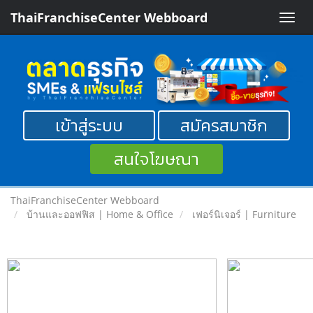
ThaiFranchiseCenter Webboard
Toggle
naviga
เข้าสู่ระบบ
สมัครสมาชิก
สนใจโฆษณา
ThaiFranchiseCenter Webboard
บ้านและออฟฟิส | Home & Office
เฟอร์นิเจอร์ | Furniture