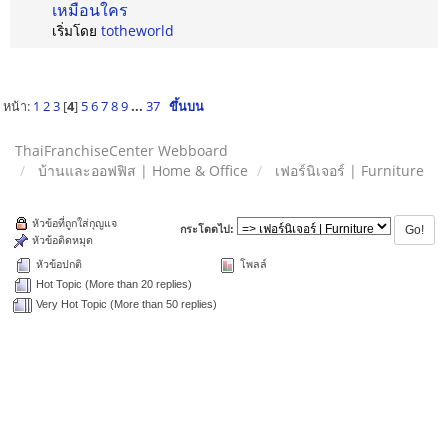
เหมือนใคร
เริ่มโดย
totheworld
หน้า:
1
2
3
[
4
]
5
6
7
8
9
...
37
ขึ้นบน
ThaiFranchiseCenter Webboard
บ้านและออฟฟิส | Home & Office
เฟอร์นิเจอร์ | Furniture
หัวข้อที่ถูกใส่กุญแจ
กระโดดไป:
หัวข้อติดหมุด
หัวข้อปกติ
โพลล์
Hot Topic (More than 20 replies)
Very Hot Topic (More than 50 replies)