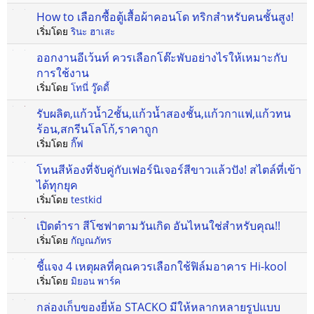
How to เลือกซื้อตู้เสื้อผ้าคอนโด ทริกสำหรับคนชั้นสูง!
เริ่มโดย
รินะ ฮาเสะ
ออกงานอีเว้นท์ ควรเลือกโต๊ะพับอย่างไรให้เหมาะกับ
การใช้งาน
เริ่มโดย
โทนี่ วู๊ดดี้
รับผลิต,แก้วน้ำ2ชั้น,แก้วน้ำสองชั้น,แก้วกาแฟ,แก้วทน
ร้อน,สกรีนโลโก้,ราคาถูก
เริ่มโดย
กิ๊ฟ
โทนสีห้องที่จับคู่กับเฟอร์นิเจอร์สีขาวแล้วปัง! สไตล์ที่เข้า
ได้ทุกยุค
เริ่มโดย
testkid
เปิดตำรา สีโซฟาตามวันเกิด อันไหนใช่สำหรับคุณ!!
เริ่มโดย
กัญณภัทร
ชี้แจง 4 เหตุผลที่คุณควรเลือกใช้ฟิล์มอาคาร Hi-kool
เริ่มโดย
มิยอน พาร์ค
กล่องเก็บของยี่ห้อ STACKO มีให้หลากหลายรูปแบบ