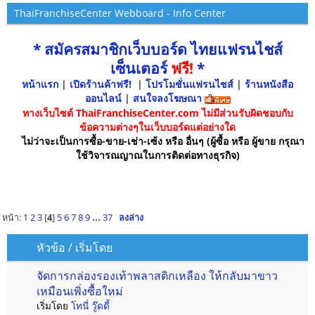
ThaiFranchiseCenter Webboard - Info Center
* สมัครสมาชิกเว็บบอร์ด ไทยแฟรนไชส์
เซ็นเตอร์
ฟรี!
*
หน้าแรก
|
เปิดร้านค้าฟรี!
|
โปรโมชั่นแฟรนไชส์
|
ร้านหนังสือ
ออนไลน์
|
สนใจลงโฆษณา
ทางเว็บไซต์ ThaiFranchiseCenter.com ไม่มีส่วนรับผิดชอบกับ
ข้อความต่างๆในเว็บบอร์ดแต่อย่างใด
ไม่ว่าจะเป็นการซื้อ-ขาย-เช่า-เซ้ง หรือ อื่นๆ (ผู้ซื้อ หรือ ผู้ขาย กรุณา
ใช้วิจารณญาณในการติดต่อทางธุรกิจ)
หน้า:
1
2
3
[
4
]
5
6
7
8
9
...
37
ลงล่าง
หัวข้อ
/
เริ่มโดย
จัดการกล่องรองเท้าพลาสติกเหลือง ให้กลับมาขาว
เหมือนเพิ่งซื้อใหม่
เริ่มโดย
โทนี่ วู๊ดดี้