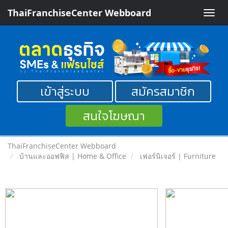
ThaiFranchiseCenter Webboard
Toggle
naviga
เข้าสู่ระบบ
สมัครสมาชิก
สนใจโฆษณา
ThaiFranchiseCenter Webboard
บ้านและออฟฟิส | Home & Office
เฟอร์นิเจอร์ | Furniture