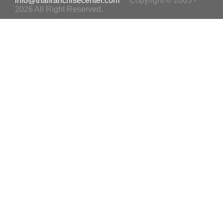
info@thaifranchisecenter.com
Copyright © 2005 -
2026 All Right Reserved.