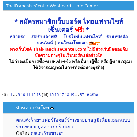
ThaiFranchiseCenter Webboard - Info Center
* สมัครสมาชิกเว็บบอร์ด ไทยแฟรนไชส์
เซ็นเตอร์
ฟรี!
*
หน้าแรก
|
เปิดร้านค้าฟรี!
|
โปรโมชั่นแฟรนไชส์
|
ร้านหนังสือ
ออนไลน์
|
สนใจลงโฆษณา
ทางเว็บไซต์ ThaiFranchiseCenter.com ไม่มีส่วนรับผิดชอบกับ
ข้อความต่างๆในเว็บบอร์ดแต่อย่างใด
ไม่ว่าจะเป็นการซื้อ-ขาย-เช่า-เซ้ง หรือ อื่นๆ (ผู้ซื้อ หรือ ผู้ขาย กรุณา
ใช้วิจารณญาณในการติดต่อทางธุรกิจ)
หน้า:
1
...
9
10
11
12
13
[
14
]
15
16
17
18
19
...
37
ลงล่าง
หัวข้อ
/
เริ่มโดย
ตกแต่งร้ายา,เฟอร์นิเจอร์ร้านขายยาอลูมิเนียม,ออกแบบ
ร้านขายยา,ออกแบบร้านยา
เริ่มโดย
ตกแต่งร้านขายยา