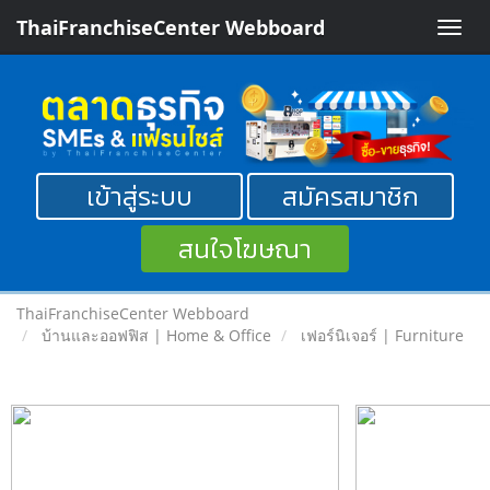
ThaiFranchiseCenter Webboard
Toggle
naviga
เข้าสู่ระบบ
สมัครสมาชิก
สนใจโฆษณา
ThaiFranchiseCenter Webboard
บ้านและออฟฟิส | Home & Office
เฟอร์นิเจอร์ | Furniture