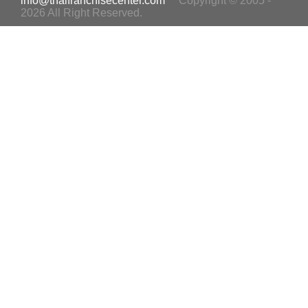
info@thaifranchisecenter.com
Copyright © 2005 -
2026 All Right Reserved.