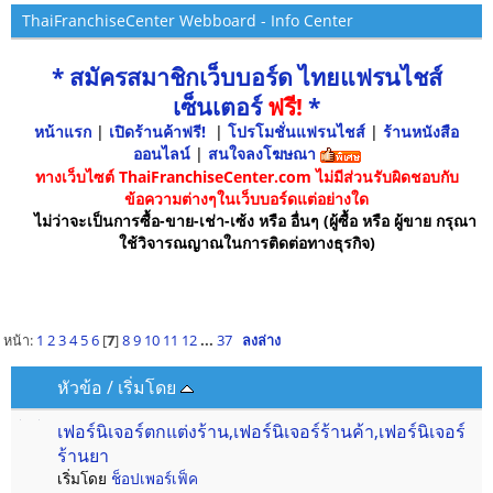
ThaiFranchiseCenter Webboard - Info Center
* สมัครสมาชิกเว็บบอร์ด ไทยแฟรนไชส์
เซ็นเตอร์
ฟรี!
*
หน้าแรก
|
เปิดร้านค้าฟรี!
|
โปรโมชั่นแฟรนไชส์
|
ร้านหนังสือ
ออนไลน์
|
สนใจลงโฆษณา
ทางเว็บไซต์ ThaiFranchiseCenter.com ไม่มีส่วนรับผิดชอบกับ
ข้อความต่างๆในเว็บบอร์ดแต่อย่างใด
ไม่ว่าจะเป็นการซื้อ-ขาย-เช่า-เซ้ง หรือ อื่นๆ (ผู้ซื้อ หรือ ผู้ขาย กรุณา
ใช้วิจารณญาณในการติดต่อทางธุรกิจ)
หน้า:
1
2
3
4
5
6
[
7
]
8
9
10
11
12
...
37
ลงล่าง
หัวข้อ
/
เริ่มโดย
เฟอร์นิเจอร์ตกแต่งร้าน,เฟอร์นิเจอร์ร้านค้า,เฟอร์นิเจอร์
ร้านยา
เริ่มโดย
ช็อปเพอร์เฟ็ค