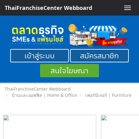
ThaiFranchiseCenter Webboard
Toggle
naviga
เข้าสู่ระบบ
สมัครสมาชิก
สนใจโฆษณา
ThaiFranchiseCenter Webboard
บ้านและออฟฟิส | Home & Office
เฟอร์นิเจอร์ | Furniture