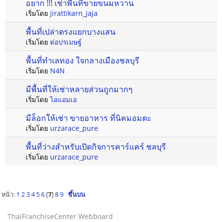
อยาก !!! เช่าพื้นที่ขายขนมหวาน
เริ่มโดย
jirattikarn_jaja
พื้นที่เปล่าตรงแยกบางแสน
เริ่มโดย
ต่อปรเมษฐ์
พื้นที่ทำเลทอง ใจกลางเมืองชลบุรี
เริ่มโดย
N4N
มีพื้นที่ให้เช่าหลายส่วนถูกมากๆ
เริ่มโดย
ไอแอมเอ
มีล็อกให้เช่า ขายอาหาร ที่นิคมอมตะ
เริ่มโดย
urzarace_pure
พื้นที่ว่างสำหรับเปิดกิจการคาร์แคร์ ชลบุรี
เริ่มโดย
urzarace_pure
หน้า:
1
2
3
4
5
6
[
7
]
8
9
ขึ้นบน
ThaiFranchiseCenter Webboard