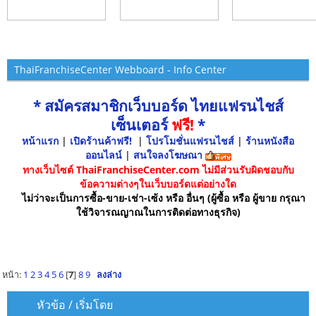
ThaiFranchiseCenter Webboard - Info Center
* สมัครสมาชิกเว็บบอร์ด ไทยแฟรนไชส์
เซ็นเตอร์
ฟรี!
*
หน้าแรก
|
เปิดร้านค้าฟรี!
|
โปรโมชั่นแฟรนไชส์
|
ร้านหนังสือ
ออนไลน์
|
สนใจลงโฆษณา
ทางเว็บไซต์ ThaiFranchiseCenter.com ไม่มีส่วนรับผิดชอบกับ
ข้อความต่างๆในเว็บบอร์ดแต่อย่างใด
ไม่ว่าจะเป็นการซื้อ-ขาย-เช่า-เซ้ง หรือ อื่นๆ (ผู้ซื้อ หรือ ผู้ขาย กรุณา
ใช้วิจารณญาณในการติดต่อทางธุรกิจ)
หน้า:
1
2
3
4
5
6
[
7
]
8
9
ลงล่าง
หัวข้อ
/
เริ่มโดย