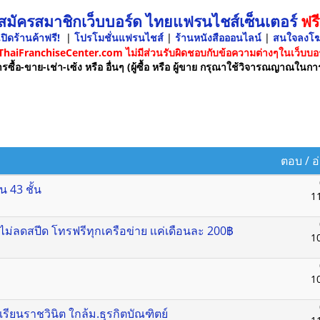
 สมัครสมาชิกเว็บบอร์ด ไทยแฟรนไชส์เซ็นเตอร์
ฟรี
ปิดร้านค้าฟรี!
|
โปรโมชั่นแฟรนไชส์
|
ร้านหนังสือออนไลน์
|
สนใจลงโ
 ThaiFranchiseCenter.com ไม่มีส่วนรับผิดชอบกับข้อความต่างๆในเว็บบอร
รซื้อ-ขาย-เช่า-เซ้ง หรือ อื่นๆ (ผู้ซื้อ หรือ ผู้ขาย กรุณาใช้วิจารณญาณในกา
ตอบ
/
อ
น 43 ชั้น
1
่ลดสปีด โทรฟรีทุกเครือข่าย เเค่เดือนละ 200฿
1
1
เรียนราชวินิต ใกล้ม.ธุรกิตบัณฑิตย์