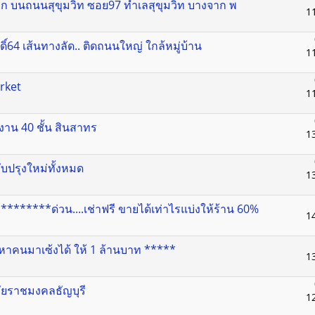
เล็ก บนถนนสุขุมวิท ซอย97 ทำเลสุขุมวิท บางจาก พ
1
สดิ์64 เส้นทางลัด.. ติดถนนใหญ่ ใกล้หมู่บ้าน
1
arket
1
งาน 40 ชั้น สินสาทร
1
ปรับปรุงใหม่ทั้งหมด
1
****ด่วน....เช่าฟรี ขายได้เท่าไรแบ่งให้ร้าน 60%
1
.......หาคนมาเซ้งได้ ให้ 1 ล้านบาท *****
1
ลัยราชมงคลธัญบุรี
1