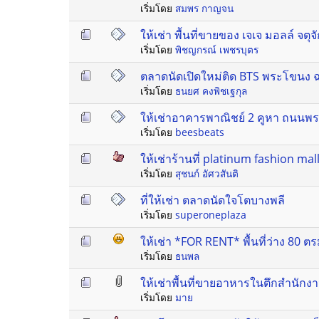
เริ่มโดย
สมพร กาญจน
ให้เช่า พื้นที่ขายของ เจเจ มอลล์ จตุจ
เริ่มโดย
พิชญกรณ์ เพชรบุตร
ตลาดนัดเปิดใหม่ติด BTS พระโขนง ฉ
เริ่มโดย
ธนยศ คงพิชเฐกุล
ให้เช่าอาคารพาณิชย์ 2 คูหา ถนนพระราม
เริ่มโดย
beesbeats
ให้เช่าร้านที่ platinum fashion mall
เริ่มโดย
สุชนก์ อัศวสันติ
ที่ให้เช่า ตลาดนัดใจโตบางพลี
เริ่มโดย
superoneplaza
ให้เช่า *FOR RENT* พื้นที่ว่าง 80 ต
เริ่มโดย
ธนพล
ให้เช่าพื้นที่ขายอาหารในตึกสำนักงา
เริ่มโดย
มาย