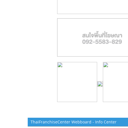
ThaiFranchiseCenter Webboard - Info Center