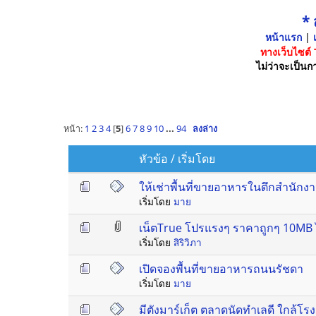
*
หน้าแรก
|
เ
ทางเว็บไซต์
ไม่ว่าจะเป็นกา
หน้า:
1
2
3
4
[
5
]
6
7
8
9
10
...
94
ลงล่าง
หัวข้อ
/
เริ่มโดย
ให้เช่าพื้นที่ขายอาหารในตึกสำนักงา
เริ่มโดย
มาย
เน็ตTrue โปรแรงๆ ราคาถูกๆ 10MB ไม
เริ่มโดย
สิริวิภา
เปิดจองพื้นที่ขายอาหารถนนรัชดา
เริ่มโดย
มาย
มีตังมาร์เก็ต ตลาดนัดทำเลดี ใกล้โรง