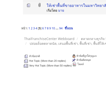
ให้เช่าพื้นที่ขายอาหารในมหาวิทยา
เริ่มโดย
มาย
หน้า:
1
2
3
4
[
5
]
6
7
8
9
10
...
94
ขึ้นบน
ThaiFranchiseCenter Webboard
ตลาดกลางธุรกิจ
ปล่อยล็อคตลาดนัด, เสนอพื้นที่เช่า, พื้นที่เช่า, พื้นที่ให้
หัวข้อที่ถูกใส่กุญแจ
หัวข้อปกติ
หัวข้อติดหมุด
Hot Topic (More than 20 replies)
โพลล์
Very Hot Topic (More than 50 replies)