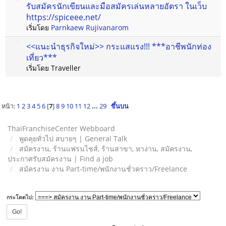
รับสมัครนักเขียนและมือสมัครเล่นหลายอัตรา ในเว็บ
https://spiceee.net/
เริ่มโดย
Parnkaew Rujivanarom
<<แนะนำธุรกิจใหม่>> กระแสแรง!!! ***อาชีพนักท่อง
เที่ยว***
เริ่มโดย Traveller
หน้า:
1
2
3
4
5
6
[
7
]
8
9
10
11
12
...
29
ขึ้นบน
ThaiFranchiseCenter Webboard
พูดคุยทั่วไป สบายๆ | General Talk
สมัครงาน, ร้านแฟรนไชส์, ร้านสาขา, หางาน, สมัครงาน,
ประกาศรับสมัครงาน | Find a job
สมัครงาน งาน Part-time/พนักงานชั่วคราว/Freelance
กระโดดไป: