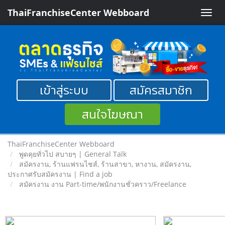
ThaiFranchiseCenter Webboard
Toggle
naviga
เข้าสู่ระบบ
สมัครสมาชิก
สนใจโฆษณา
ThaiFranchiseCenter Webboard
พูดคุยทั่วไป สบายๆ | General Talk
สมัครงาน, ร้านแฟรนไชส์, ร้านสาขา, หางาน, สมัครงาน,
ประกาศรับสมัครงาน | Find a job
สมัครงาน งาน Part-time/พนักงานชั่วคราว/Freelance