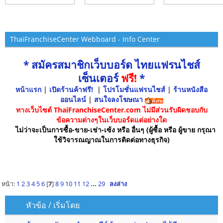
ThaiFranchiseCenter Webboard - Info Center
* สมัครสมาชิกเว็บบอร์ด ไทยแฟรนไชส์
เซ็นเตอร์
ฟรี!
*
หน้าแรก
|
เปิดร้านค้าฟรี!
|
โปรโมชั่นแฟรนไชส์
|
ร้านหนังสือ
ออนไลน์
|
สนใจลงโฆษณา
ทางเว็บไซต์ ThaiFranchiseCenter.com ไม่มีส่วนรับผิดชอบกับ
ข้อความต่างๆในเว็บบอร์ดแต่อย่างใด
ไม่ว่าจะเป็นการซื้อ-ขาย-เช่า-เซ้ง หรือ อื่นๆ (ผู้ซื้อ หรือ ผู้ขาย กรุณา
ใช้วิจารณญาณในการติดต่อทางธุรกิจ)
หน้า:
1
2
3
4
5
6
[
7
]
8
9
10
11
12
...
29
ลงล่าง
หัวข้อ
/
เริ่มโดย