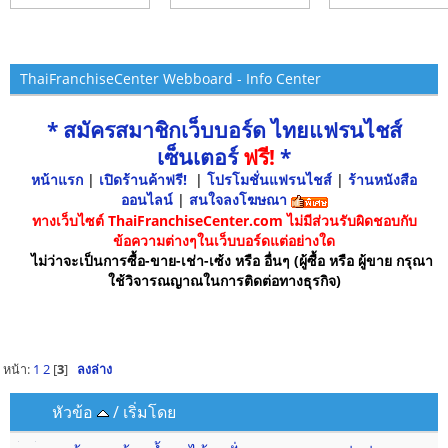
ThaiFranchiseCenter Webboard - Info Center
* สมัครสมาชิกเว็บบอร์ด ไทยแฟรนไชส์
เซ็นเตอร์
ฟรี!
*
หน้าแรก
|
เปิดร้านค้าฟรี!
|
โปรโมชั่นแฟรนไชส์
|
ร้านหนังสือ
ออนไลน์
|
สนใจลงโฆษณา
ทางเว็บไซต์ ThaiFranchiseCenter.com ไม่มีส่วนรับผิดชอบกับ
ข้อความต่างๆในเว็บบอร์ดแต่อย่างใด
ไม่ว่าจะเป็นการซื้อ-ขาย-เช่า-เซ้ง หรือ อื่นๆ (ผู้ซื้อ หรือ ผู้ขาย กรุณา
ใช้วิจารณญาณในการติดต่อทางธุรกิจ)
หน้า:
1
2
[
3
]
ลงล่าง
หัวข้อ
/
เริ่มโดย