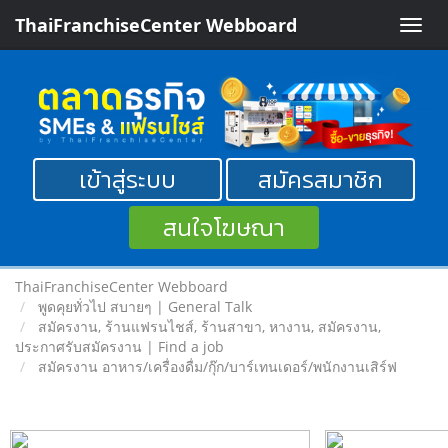
ThaiFranchiseCenter Webboard
Toggle
naviga
เข้าสู่ระบบ
สมัครสมาชิก
สนใจโฆษณา
ThaiFranchiseCenter Webboard
พูดคุยทั่วไป สบายๆ | General Talk
สมัครงาน, ร้านแฟรนไชส์, ร้านสาขา, หางาน, สมัครงาน,
ประกาศรับสมัครงาน | Find a job
สมัครงาน อาหาร/เครื่องดื่ม/กุ๊ก/บาร์เทนเดอร์/พนักงานเสิร์ฟ