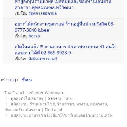
หาผู้ลงทุนร้านน้ำผลไม้สดปั่นและของทานเล่นย่าน
ศาลายา,พุทธมณฑล,ทวีวัฒนา
เริ่มโดย
รัตติกาลสมัครนิล
อยากได้พนักงานชงกาแฟ ร้านอยู่ที่หน้า ม.รังสิต 08-
9777-3040 k.bee
เริ่มโดย
beeza
เปิดใหม่แล้ว !!! ลานอาหาร 4 รส เพชรเกษม 81 สนใจ
สอบถามได้ที่ 02-865-9928-9
เริ่มโดย
อัลติเมทพาวเวอร์
หน้า:
1
2
[
3
]
ขึ้นบน
ThaiFranchiseCenter Webboard
พูดคุยทั่วไป สบายๆ | General Talk
สมัครงาน, ร้านแฟรนไชส์, ร้านสาขา, หางาน, สมัครงาน,
ประกาศรับสมัครงาน | Find a job
สมัครงาน อาหาร/เครื่องดื่ม/กุ๊ก/บาร์เทนเดอร์/พนักงานเสิร์ฟ