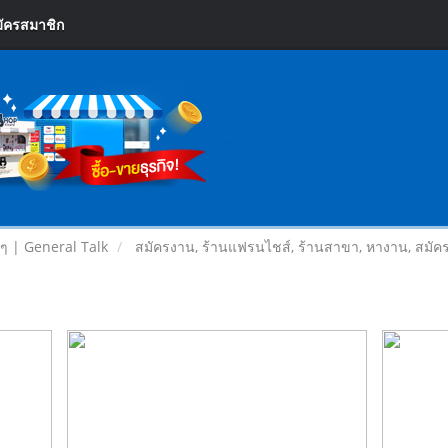
ัครสมาชิก
ยๆ | General Talk
สมัครงาน, ร้านแฟรนไชส์, ร้านสาขา, หางาน, สมัค