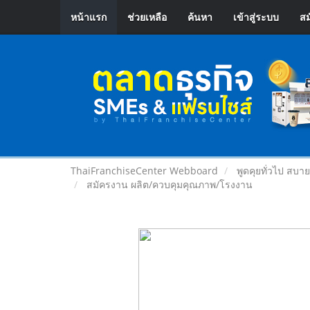
หน้าแรก
ช่วยเหลือ
ค้นหา
เข้าสู่ระบบ
สม
ThaiFranchiseCenter Webboard
พูดคุยทั่วไป สบา
สมัครงาน ผลิต/ควบคุมคุณภาพ/โรงงาน