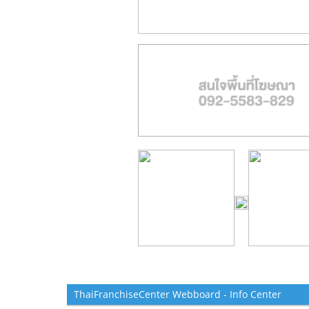
ThaiFranchiseCenter Webboard - Info Center