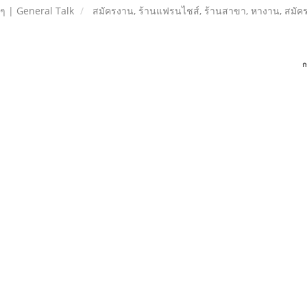
ยๆ | General Talk
สมัครงาน, ร้านแฟรนไชส์, ร้านสาขา, หางาน, สมัค
ก