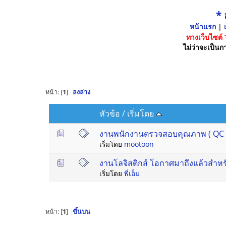
*
หน้าแรก
|
เ
ทางเว็บไซต์
ไม่ว่าจะเป็นกา
หน้า: [
1
]
ลงล่าง
หัวข้อ
/
เริ่มโดย
งานพนักงานตรวจสอบคุณภาพ ( QC )
เริ่มโดย
mootoon
งานโลจิสติกส์ โอกาศมาถึงแล้วสำหรั
เริ่มโดย
พี่เอ็ม
หน้า: [
1
]
ขึ้นบน