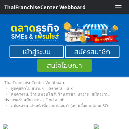
ThaiFranchiseCenter Webboard
Toggle
naviga
เข้าสู่ระบบ
สมัครสมาชิก
สนใจโฆษณา
ThaiFranchiseCenter Webboard
พูดคุยทั่วไป สบายๆ | General Talk
สมัครงาน, ร้านแฟรนไชส์, ร้านสาขา, หางาน, สมัครงาน,
ประกาศรับสมัครงาน | Find a job
สมัครงาน เจ้าหน้าที่ความปลอดภัย(จป.)/สิ่งแวดล้อม/ISO