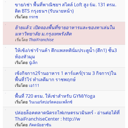
ขาย/เช่า พื้นที่พาณิชยฯ สไตล์ Loft สูง 6ม. 131 ตรม.
ติด BTS กรุงธนฯ (รับนายหน้า)
เริ่มโดย
กรกช
ย้ายแล้ว: เปิดจองพื้นที่ขายอาหารและของทาเล่นใน
มหาวิทยาลัย ม.กรุงเทพรังสิต
เริ่มโดย
ThaiFranchise
ให้เซ้ง/เช่าร้านค้า ตึกแพลทตินั่มประตูน้ำ (ตึก1) ชั้น3
ห้องหัวมุม
เริ่มโดย
นู๋เล็ก
เซ้งกิจการ2ร้านอาหาร 1 คาร์แคร์(รวม 3 กิจการ)ใน
พื้นที่1ไร่ ทำเลดีมาก ราชพฤกษ์
เริ่มโดย
เอ111
พื้นที่ 720 ตรม. ให้เช่าสำหรับ GYM/Yoga
เริ่มโดย
วินเนอร์สปอร์ตคอมเพล็กซ์
ปล่อยล็อคตลาดนัดรถไฟเกษตรนวมินทร์ - อ่านต่อได้ที่
ThaiFranchiseCenter : http://w
เริ่มโดย
ภัคดนัยฮาซัน