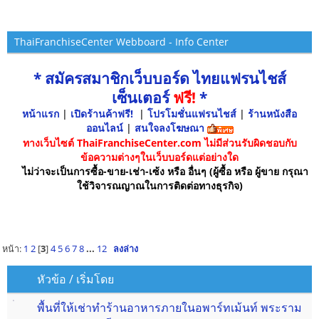
ThaiFranchiseCenter Webboard - Info Center
* สมัครสมาชิกเว็บบอร์ด ไทยแฟรนไชส์
เซ็นเตอร์
ฟรี!
*
หน้าแรก
|
เปิดร้านค้าฟรี!
|
โปรโมชั่นแฟรนไชส์
|
ร้านหนังสือ
ออนไลน์
|
สนใจลงโฆษณา
ทางเว็บไซต์ ThaiFranchiseCenter.com ไม่มีส่วนรับผิดชอบกับ
ข้อความต่างๆในเว็บบอร์ดแต่อย่างใด
ไม่ว่าจะเป็นการซื้อ-ขาย-เช่า-เซ้ง หรือ อื่นๆ (ผู้ซื้อ หรือ ผู้ขาย กรุณา
ใช้วิจารณญาณในการติดต่อทางธุรกิจ)
หน้า:
1
2
[
3
]
4
5
6
7
8
...
12
ลงล่าง
หัวข้อ
/
เริ่มโดย
พื้นที่ให้เช่าทำร้านอาหารภายในอพาร์ทเม้นท์ พระราม