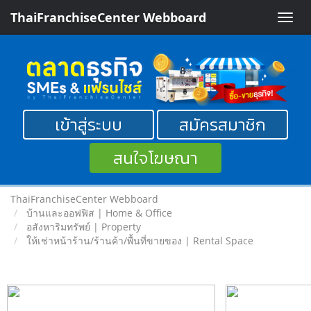
ThaiFranchiseCenter Webboard
Toggle
naviga
เข้าสู่ระบบ
สมัครสมาชิก
สนใจโฆษณา
ThaiFranchiseCenter Webboard
บ้านและออฟฟิส | Home & Office
อสังหาริมทรัพย์ | Property
ให้เช่าหน้าร้าน/ร้านค้า/พื้นที่ขายของ | Rental Space