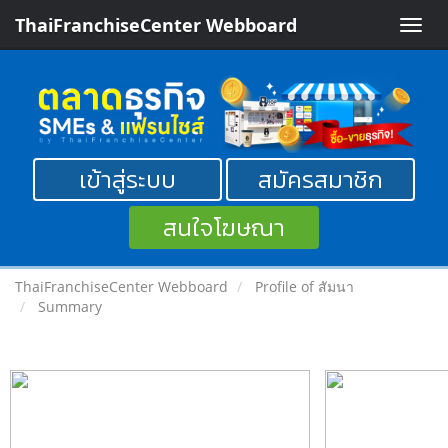
ThaiFranchiseCenter Webboard
Toggle
naviga
เข้าสู่ระบบ
สมัครสมาชิก
สนใจโฆษณา
ThaiFranchiseCenter Webboard
Profile of สัมนา
Summary