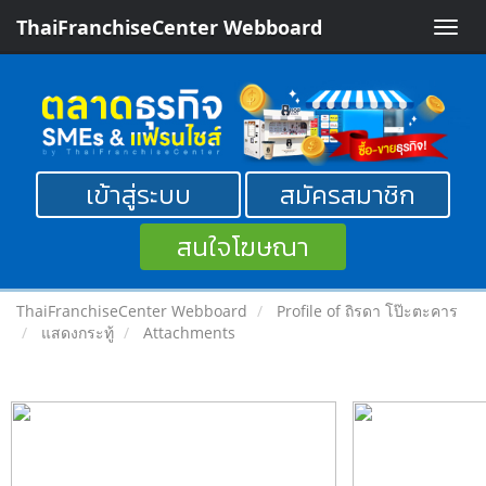
ThaiFranchiseCenter Webboard
Toggle
naviga
เข้าสู่ระบบ
สมัครสมาชิก
สนใจโฆษณา
ThaiFranchiseCenter Webboard
Profile of ถิรดา โป๊ะตะคาร
แสดงกระทู้
Attachments