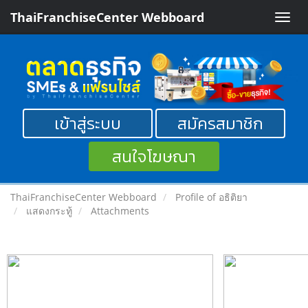
ThaiFranchiseCenter Webboard
Toggle
naviga
เข้าสู่ระบบ
สมัครสมาชิก
สนใจโฆษณา
ThaiFranchiseCenter Webboard
Profile of อธิติยา
แสดงกระทู้
Attachments