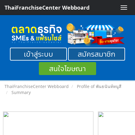
ThaiFranchiseCenter Webboard
Toggle
naviga
เข้าสู่ระบบ
สมัครสมาชิก
สนใจโฆษณา
ThaiFranchiseCenter Webboard
Profile of พันธนันท์หนูสี
Summary