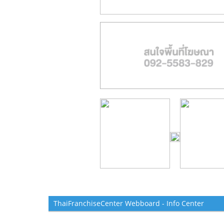
ThaiFranchiseCenter Webboard - Info Center