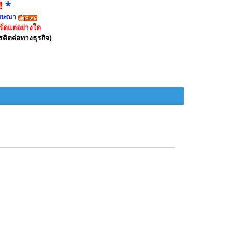
!
*
ฆษณา
์ดแต่อย่างใด
รติดต่อทางธุรกิจ)