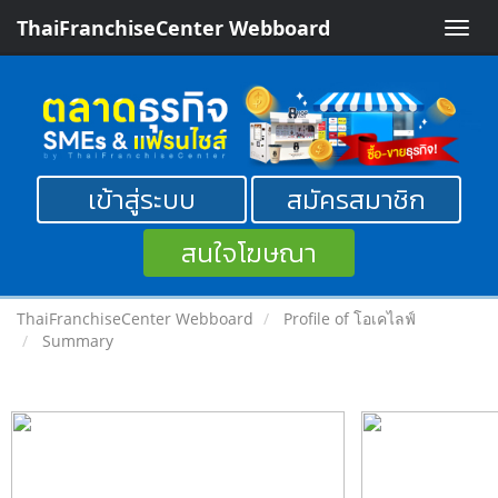
ThaiFranchiseCenter Webboard
Toggle
naviga
เข้าสู่ระบบ
สมัครสมาชิก
สนใจโฆษณา
ThaiFranchiseCenter Webboard
Profile of โอเคไลฟ์
Summary